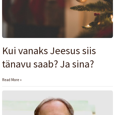
saab?
Ja
sina?
Kui vanaks Jeesus siis
tänavu saab? Ja sina?
Read More »
Miks
me
ordineerime
diakoniks?