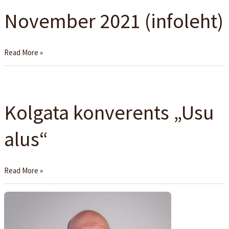
November 2021 (infoleht)
November
2021
(infoleht)
Read More »
Kolgata
konverents
Kolgata konverents „Usu
„Usu
alus“
alus“
Read More »
Rahust