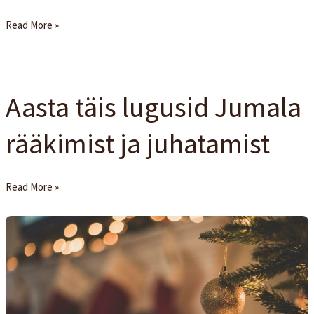
Read More »
Aasta
täis
Aasta täis lugusid Jumala
lugusid
Jumala
rääkimist ja juhatamist
rääkimist
ja
juhatamist
Read More »
Kui
vanaks
Jeesus
siis
tänavu