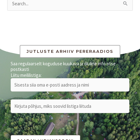
S
e
a
r
c
h
JUTLUSTE ARHIIV PERERAADIOS
f
Saa regulaarselt koguduse kuukava ja oluline info otse
postkasti
o
Liitu meililistiga:
r
: