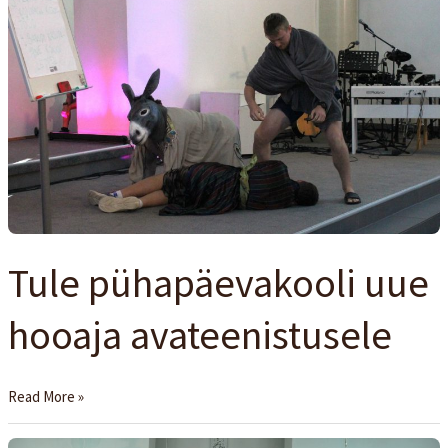
Tule
pühapäevakooli
uue
hooaja
avateenistusele
Tule pühapäevakooli uue
hooaja avateenistusele
Read More »