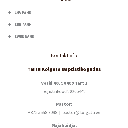
LHV PANK
SEB PANK
SWEDBANK
Kontaktinfo
Tartu Kolgata Baptistikogudus
Veski 40, 50409 Tartu
registrikood 80206448
Pastor:
+372 5558 7098 | pastor@kolgata.ee
Majahoidja: