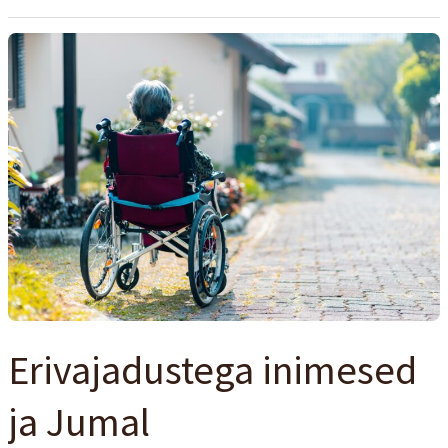
Erivajadustega
inimesed
ja
Jumal
Erivajadustega inimesed
ja Jumal