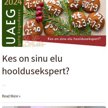
on
sinu
elu
hooldusekspert?
Kes on sinu elu
hooldusekspert?
…
Read More »