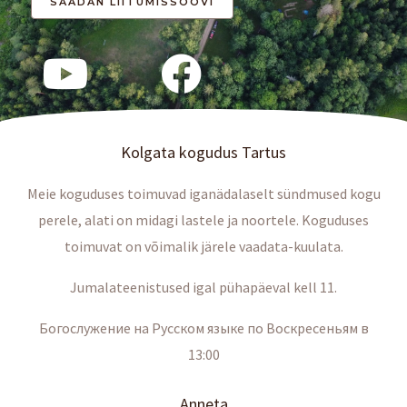
Kolgata kogudus Tartus
Meie koguduses toimuvad iganädalaselt sündmused kogu
perele, alati on midagi lastele ja noortele. Koguduses
toimuvat on võimalik järele vaadata-kuulata.
Jumalateenistused igal pühapäeval kell 11.
Богослужение на Русском языке по Воскресеньям в
13:00
Anneta