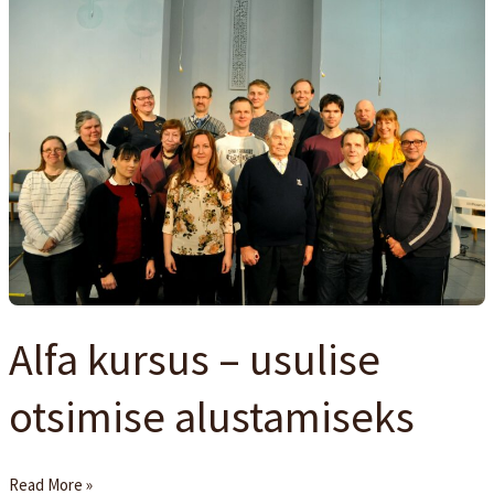
Alfa
kursus
–
usulise
otsimise
alustamiseks
Alfa kursus – usulise
otsimise alustamiseks
Read More »