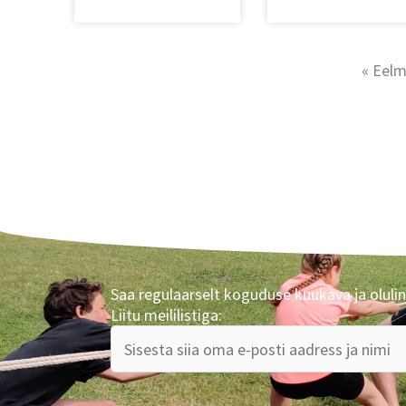
« Eelm
Saa regulaarselt koguduse kuukava ja olulin
Liitu meililistiga: