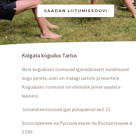
Kolgata kogudus Tartus
Meie koguduses toimuvad iganädalaselt sündmused
kogu perele, alati on midagi lastele ja noortele.
Koguduses toimuvat on võimalik järele vaadata-
kuulata.
Jumalateenistused igal pühapäeval kell 11.
Богослужение на Русском языке по Воскресеньям в
13:00