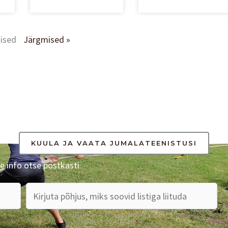
ised
Järgmised »
KUULA JA VAATA JUMALATEENISTUSI
e info otse postkasti