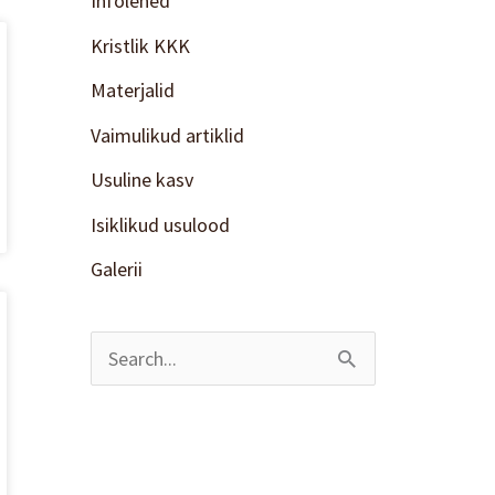
Infolehed
Kristlik KKK
Materjalid
Vaimulikud artiklid
Usuline kasv
Isiklikud usulood
Galerii
S
e
a
r