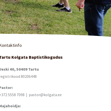
Kontaktinfo
Tartu Kolgata Baptistikogudus
Veski 40, 50409 Tartu
registrikood 80206448
Pastor:
+372 5558 7098 | pastor@kolgata.ee
Majahoidja: