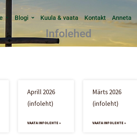
e
Blogi
Kuula & vaata
Kontakt
Anneta
Infolehed
Aprill 2026
Märts 2026
(infoleht)
(infoleht)
VAATA INFOLEHTE »
VAATA INFOLEHTE »