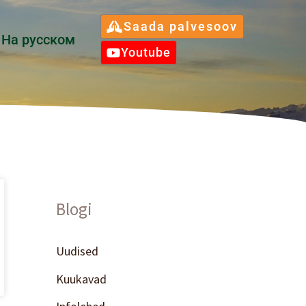
Saada palvesoov
Hа русском
Youtube
Blogi
Uudised
Kuukavad