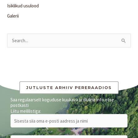
Isiklikud usulood
Galerii
S
e
a
r
c
h
JUTLUSTE ARHIIV PERERAADIOS
f
Saa regulaarselt koguduse kuukava ja oluline info otse
postkasti
o
Liitu meililistiga:
r
: