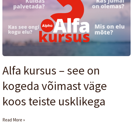
–
see
on
kogeda
võimast
väge
koos
teiste
Alfa kursus – see on
usklikega
kogeda võimast väge
koos teiste usklikega
Read More »