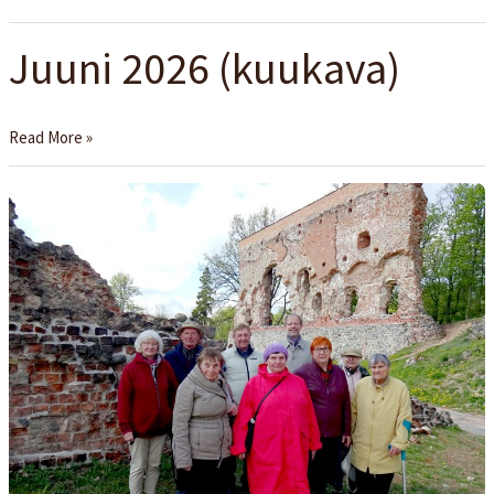
Juuni 2026 (kuukava)
Juuni
2026
(kuukava)
Read More »
Seenioride
kodugrupi
kevadine
sõit
Tartust
Tartusse