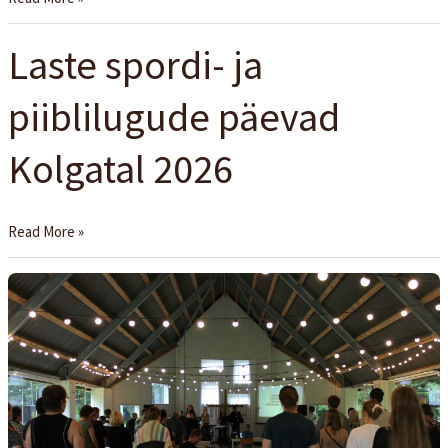
Laste spordi- ja
Laste
spordi-
piiblilugude päevad
ja
piiblilugude
Kolgatal 2026
päevad
Kolgatal
2026
Read More »
Kolgata
suvelaager
2026