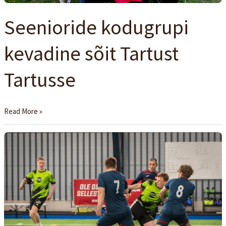
Seenioride kodugrupi
kevadine sõit Tartust
Tartusse
Read More »
Koguduste
Karika
Festivalilt
võidukalt
tagasi