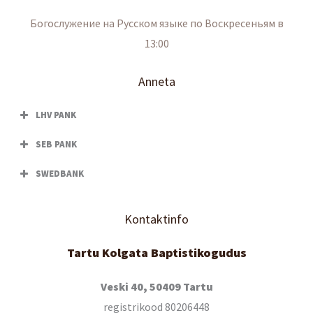
Богослужение на Русском языке по Воскресеньям в
13:00
Anneta
LHV PANK
SEB PANK
SWEDBANK
Kontaktinfo
Tartu Kolgata Baptistikogudus
Veski 40, 50409 Tartu
registrikood 80206448