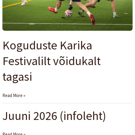
Koguduste Karika
Festivalilt võidukalt
tagasi
Read More »
Juuni 2026 (infoleht)
Juuni
2026
(infoleht)
Read More »