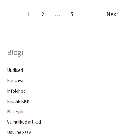
1
2
…
5
Next
→
Blogi
Uudised
Kuukavad
Infolehed
Kristlik KKK
Materjalid
Vaimulikud artiklid
Usuline kasv