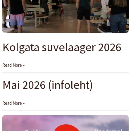
Kolgata suvelaager 2026
Read More »
Mai 2026 (infoleht)
Mai
2026
(infoleht)
Read More »
Alfa
kursus