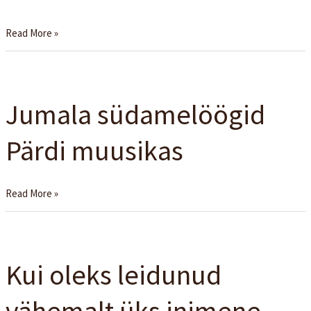
otsida
oma
Read More »
teed
Jumala
südamelöögid
Jumala südamelöögid
Pärdi
muusikas
Pärdi muusikas
Read More »
Kui
oleks
Kui oleks leidunud
leidunud
vähemalt
vähemalt üks inimene
üks