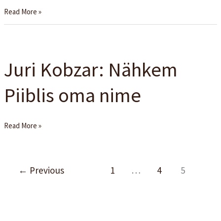
füüsiliselt
Read More »
Juri
Kobzar:
Juri Kobzar: Nähkem
Nähkem
Piiblis
Piiblis oma nime
oma
nime
Read More »
←
Previous
1
…
4
5