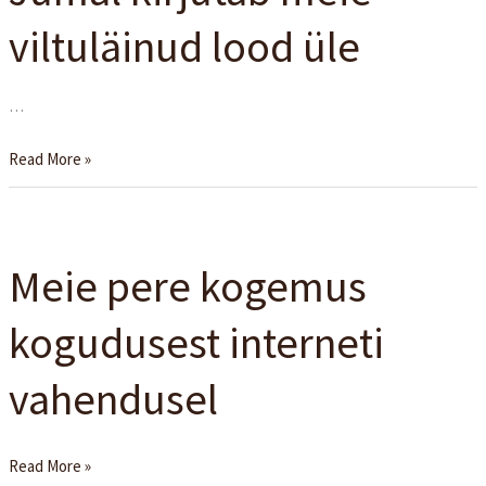
viltuläinud
viltuläinud lood üle
lood
üle
…
Read More »
Meie
pere
Meie pere kogemus
kogemus
kogudusest
kogudusest interneti
interneti
vahendusel
vahendusel
Read More »