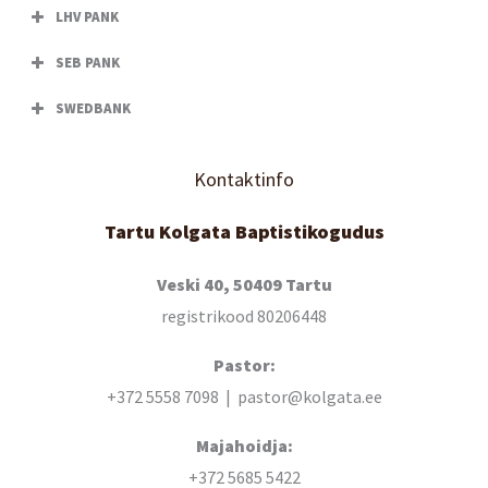
LHV PANK
SEB PANK
SWEDBANK
Kontaktinfo
Tartu Kolgata Baptistikogudus
Veski 40, 50409 Tartu
registrikood 80206448
Pastor:
+372 5558 7098 | pastor@kolgata.ee
Majahoidja:
+372 5685 5422