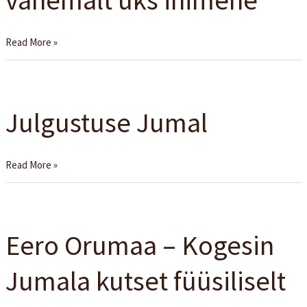
inimene
Read More »
Julgustuse
Jumal
Julgustuse Jumal
Read More »
Eero
Orumaa
Eero Orumaa – Kogesin
–
Kogesin
Jumala kutset füüsiliselt
Jumala
kutset