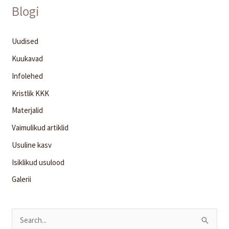
Blogi
Uudised
Kuukavad
Infolehed
Kristlik KKK
Materjalid
Vaimulikud artiklid
Usuline kasv
Isiklikud usulood
Galerii
S