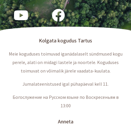
Kolgata kogudus Tartus
Meie koguduses toimuvad iganädalaselt sündmused kogu
perele, alati on midagi lastele ja noortele. Koguduses
toimuvat on võimalik järele vaadata-kuulata.
Jumalateenistused igal pühapäeval kell 11.
Богослужение на Русском языке по Воскресеньям в
13:00
Anneta