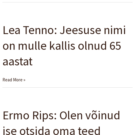
Lea
Tenno:
Lea Tenno: Jeesuse nimi
Jeesuse
nimi
on mulle kallis olnud 65
on
mulle
aastat
kallis
olnud
65
Read More »
aastat
Ermo
Rips:
Ermo Rips: Olen võinud
Olen
võinud
ise otsida oma teed
ise