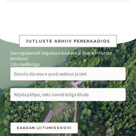
e
a
r
c
h
JUTLUSTE ARHIIV PERERAADIOS
f
Saa regulaarselt koguduse kuukava ja oluline info otse
postkasti
o
Liitu meililistiga:
r
: