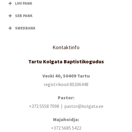
LHV PANK
SEB PANK
SWEDBANK
Kontaktinfo
Tartu Kolgata Baptistikogudus
Veski 40, 50409 Tartu
registrikood 80206448
Pastor:
+372 5558 7098 | pastor@kolgata.ee
Majahoidja:
+372 5685 5422