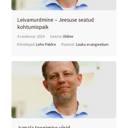
Leivamurdmine – Jeesuse seatud
kohtumispaik
4 veebruar 2024
Seeria:
Üldine
Kõnelejad:
Leho Paldre
Raamat:
Luuka evangeelium
Jumala teenimise viisid