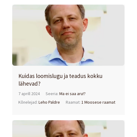
Kuidas loomislugu ja teadus kokku
lähevad?
7 aprill 2024
Seeria:
Ma ei saa aru!?
Kõnelejad:
Leho Paldre
Raamat:
1 Moosese raamat