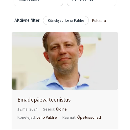
AKtiivne filter:
Kõnelejad: Leho Paldre
Puhasta
Emadepäeva teenistus
12 mai 2024
Seeria:
Üldine
Kõnelejad:
Leho Paldre
Raamat:
Õpetussõnad