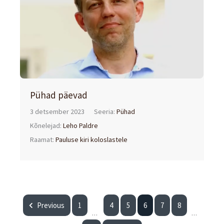
Pühad päevad
3 detsember 2023
Seeria:
Pühad
Kõnelejad:
Leho Paldre
Raamat:
Pauluse kiri koloslastele
Previous
1
4
5
6
7
8
...
...