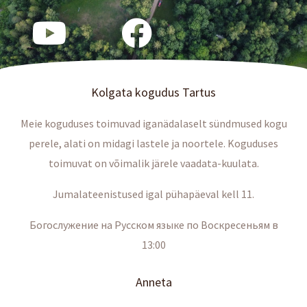
Kolgata kogudus Tartus
Meie koguduses toimuvad iganädalaselt sündmused kogu
perele, alati on midagi lastele ja noortele. Koguduses
toimuvat on võimalik järele vaadata-kuulata.
Jumalateenistused igal pühapäeval kell 11.
Богослужение на Русском языке по Воскресеньям в
13:00
Anneta