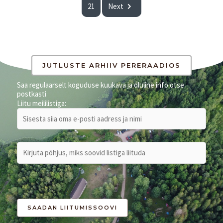
21
Next
JUTLUSTE ARHIIV PERERAADIOS
Saa regulaarselt koguduse kuukava ja oluline info otse
postkasti
Liitu meililistiga: