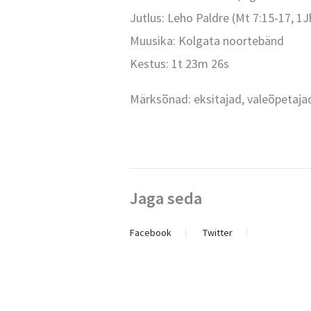
Jutlus: Leho Paldre (Mt 7:15-17, 1J
Muusika: Kolgata noortebänd
Kestus: 1t 23m 26s
Märksõnad: eksitajad, valeõpetajad,
Jaga seda
Facebook
Twitter