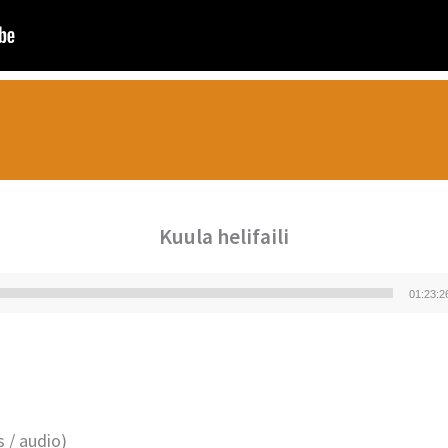
Kuula helifaili
01:23:2
Audioesitaja
s / audio)