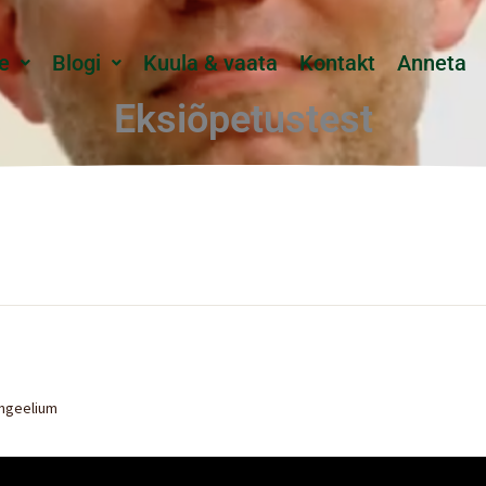
e
Blogi
Kuula & vaata
Kontakt
Anneta
Eksiõpetustest
ngeelium