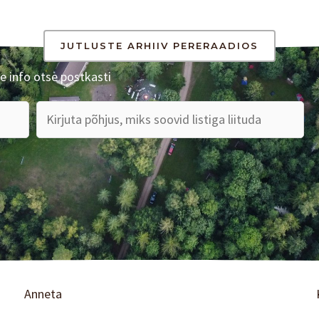
JUTLUSTE ARHIIV PERERAADIOS
e info otse postkasti
Anneta