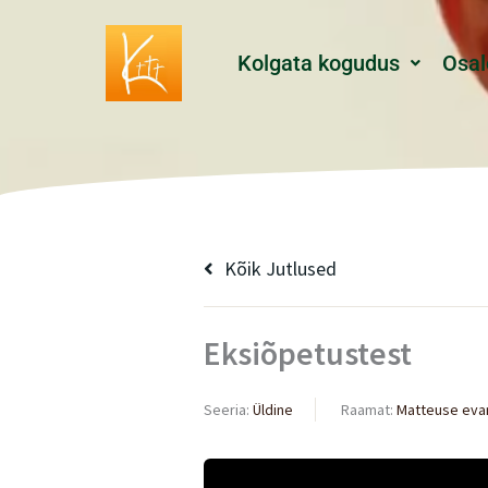
Skip
to
Kolgata kogudus
Osal
content
Kõik Jutlused
Eksiõpetustest
Seeria:
Üldine
Raamat:
Matteuse eva