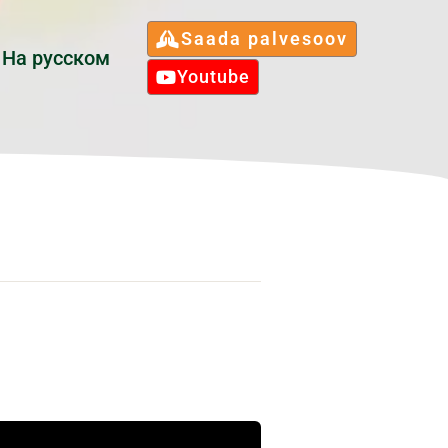
Saada palvesoov
Hа русском
Youtube