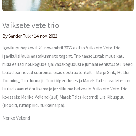
Vaiksete vete trio
By
Sander Tulk
/
14. nov. 2022
Igavikupühapäeval 20. novembril 2022 esitab Vaiksete Vete Trio
igavikulisi laule aastakümnete tagant. Trio taaselustab muusikat,
mida esitati nõukogude ajal vabakoguduste jumalateenistustel. Need
laulud pärinevad suuremas osas eesti autoritelt – Marje Sink, Heldur
Tooming, Tiiu Jürma jt. Trio tõlgenduses ja Marek Taltsi seadetes on
laulud saanud õhulisema ja jazzilikuma helikeele. Vaiksete Vete Trio
koosseis: Merike Vellend (laul) Marek Talts (kitarrid) Liis Kibuspuu
(flöödid, rütmipillid, nükkelharpa).
Merike Vellend