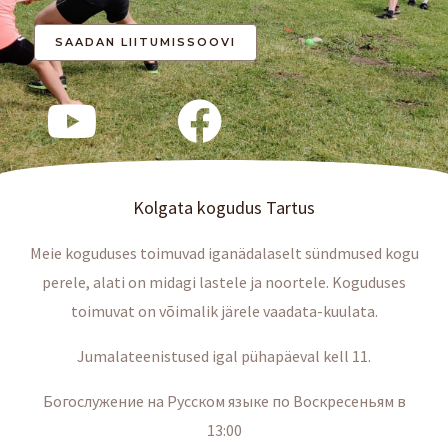
Kolgata kogudus Tartus
Meie koguduses toimuvad iganädalaselt sündmused kogu
perele, alati on midagi lastele ja noortele. Koguduses
toimuvat on võimalik järele vaadata-kuulata.
Jumalateenistused igal pühapäeval kell 11.
Богослужение на Русском языке по Воскресеньям в
13:00