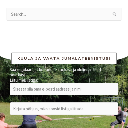
S
e
a
r
c
h
KUULA JA VAATA JUMALATEENISTUSI
f
Saa regulaarselt koguduse kuukava ja oluline info otse
postkasti
o
Liitu meililistiga:
r
: