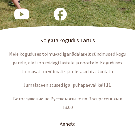
Kolgata kogudus Tartus
Meie koguduses toimuvad iganädalaselt sündmused kogu
perele, alati on midagi lastele ja noortele. Koguduses
toimuvat on võimalik järele vaadata-kuulata.
Jumalateenistused igal pühapäeval kell 11.
Богослужение на Русском языке по Воскресеньям в
13:00
Anneta