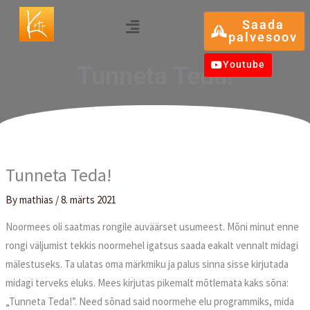
Skip
Menu
Saada
to
palvesoov
content
Youtube
Tunneta Teda!
Tunneta Teda!
By
mathias
/
8. märts 2021
Noormees oli saatmas rongile auväärset usumeest. Mõni minut enne
rongi väljumist tekkis noormehel igatsus saada eakalt vennalt midagi
mälestuseks. Ta ulatas oma märkmiku ja palus sinna sisse kirjutada
midagi terveks eluks. Mees kirjutas pikemalt mõtlemata kaks sõna:
„Tunneta Teda!”. Need sõnad said noormehe elu programmiks, mida