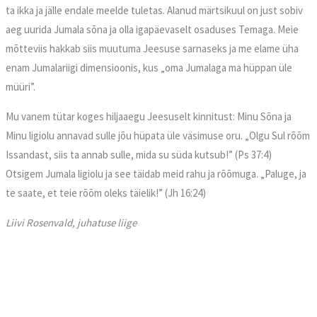
ta ikka ja jälle endale meelde tuletas. Alanud märtsikuul on just sobiv
aeg uurida Jumala sõna ja olla igapäevaselt osaduses Temaga. Meie
mõtteviis hakkab siis muutuma Jeesuse sarnaseks ja me elame üha
enam Jumalariigi dimensioonis, kus „oma Jumalaga ma hüppan üle
müüri”.
Mu vanem tütar koges hiljaaegu Jeesuselt kinnitust: Minu Sõna ja
Minu ligiolu annavad sulle jõu hüpata üle väsimuse oru. „Olgu Sul rõõm
Issandast, siis ta annab sulle, mida su süda kutsub!” (Ps 37:4)
Otsigem Jumala ligiolu ja see täidab meid rahu ja rõõmuga. „Paluge, ja
te saate, et teie rõõm oleks täielik!” (Jh 16:24)
Liivi Rosenvald, juhatuse liige