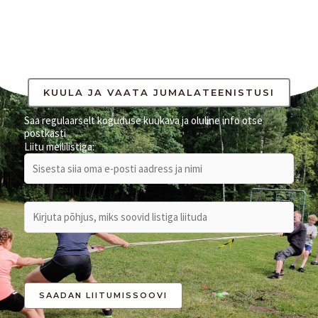
e
a
r
c
h
KUULA JA VAATA JUMALATEENISTUSI
f
Saa regulaarselt koguduse kuukava ja oluline info otse
postkasti
o
Liitu meililistiga:
r
: