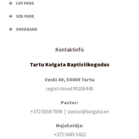
LHV PANK
SEB PANK
SWEDBANK
Kontaktinfo
Tartu Kolgata Baptistikogudus
Veski 40, 50409 Tartu
registrikood 80206448
Pastor:
+372 5558 7098 | pastor@kolgata.ee
Majahoidja:
+372 5685 5422