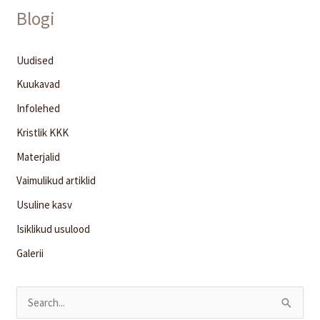
Blogi
Uudised
Kuukavad
Infolehed
Kristlik KKK
Materjalid
Vaimulikud artiklid
Usuline kasv
Isiklikud usulood
Galerii
S