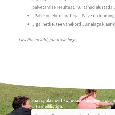
palvetamise resultaat. Kui tahad alustada u
„Palve on ehitusmaterjal. Palve on looming
„Igal hetkel tee vahekord Jumalaga klaariks
Liivi Rosenvald, juhatuse liige
Saa regulaarselt koguduse kuukava ja olulin
Liitu meililistiga: