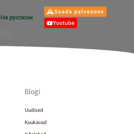
Saada palvesoov
Hа русском
Youtube
elu
Blogi
Uudised
Kuukavad