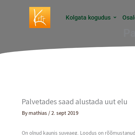
Skip
to
Kolgata kogudus
Osal
content
Pa
Palvetades saad alustada uut elu
By
mathias
/
2. sept 2019
On olnud kaunis suveaeg. Loodus on rõõmustanud m