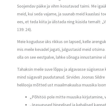
Soojendav päike ja vihm kosutavad taimi. Me igaük
meid, kui seda vajame, ja suunab meid kaaslasi 
ees, et teda kiita ja ülistada ning küsida temalt: „
139: 24).
Meie koguduse üks rikkus on lapsed, kelle arenguk
mis meile kevadel jagati, julgustasid meid otsima
olla on see eestpalve, lahke sõnaga innustamine võ
Tahaksin meile suve lõppu ja algavasse sügisesse 
mind sügavalt puudutanud. Sirvides Joonas Sildre g
helilooja mõtted ust maailmakuulsa muusika loomi
„Põhitöö pole mitte muusika kirjutamine, 
„Igasugused hingelised ja kehalised kannat