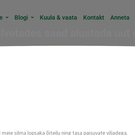
e
Blogi
Kuula & vaata
Kontakt
Anneta
lvetades saad alustada uut 
eie silma lopsaka õiteilu ning tasa paisuvate viljadega.