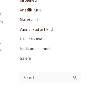
Infolehed
Kristlik KKK
a
Materjalid
Ps
Vaimulikud artiklid
Usuline kasv
,
Isiklikud usulood
b-
Galerii
S
e
a
r