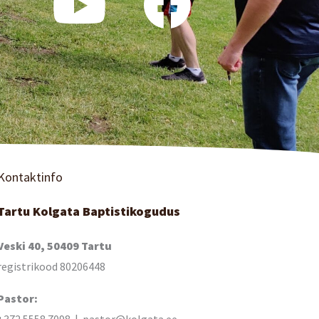
Kontaktinfo
Tartu Kolgata Baptistikogudus
Veski 40, 50409 Tartu
registrikood 80206448
Pastor:
+372 5558 7098 | pastor@kolgata.ee