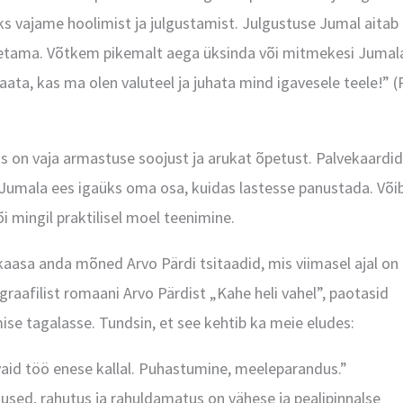
s vajame hoolimist ja julgustamist. Julgustuse Jumal aitab
toetama. Võtkem pikemalt aega üksinda või mitmekesi Jumal
Vaata, kas ma olen valuteel ja juhata mind igavesele teele!” (
s on vaja armastuse soojust ja arukat õpetust. Palvekaardid
 Jumala ees igaüks oma osa, kuidas lastesse panustada. Või
i mingil praktilisel moel teenimine.
kaasa anda mõned Arvo Pärdi tsitaadid, mis viimasel ajal on
raafilist romaani Arvo Pärdist „Kahe heli vahel”, paotasid
se tagalasse. Tundsin, et see kehtib ka meie eludes:
vaid töö enese kallal. Puhastumine, meeleparandus.”
used, rahutus ja rahuldamatus on vähese ja pealipinnalse