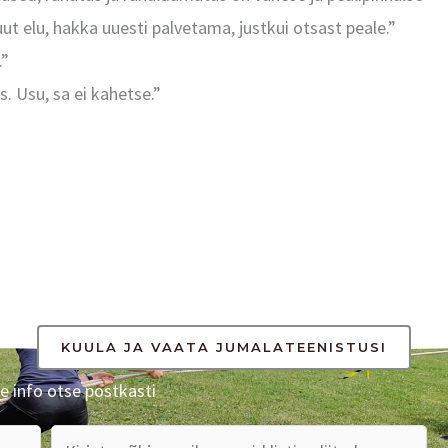
ut elu, hakka uuesti palvetama, justkui otsast peale.”
.”
. Usu, sa ei kahetse.”
KUULA JA VAATA JUMALATEENISTUSI
e info otse postkasti