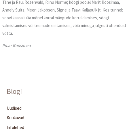
Tähe ja Raul Rosenvald, Riinu Nurme; köögi poolel Marit Roosimaa,
Annely Suits, Meeri Jakobson, Signe ja Taavi Kaljapulk jt. Kes tunneb
soovi kaasa lüüa mõnel korral mängude korraldamises, söögi
valmistamises või teemade esitamises, võib minuga julgesti ühendust
võtta.
Ilmar Roosimaa
Blogi
Uudised
Kuukavad
Infolehed