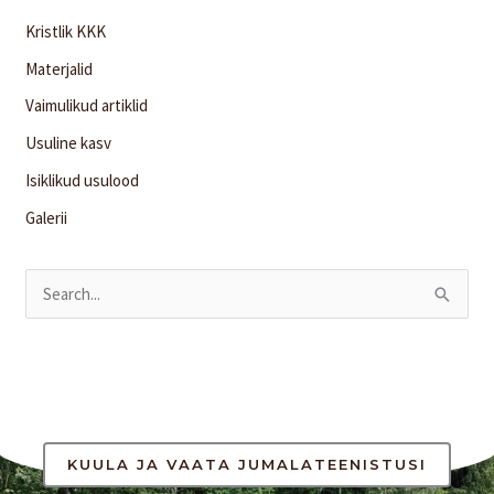
Kristlik KKK
Materjalid
Vaimulikud artiklid
Usuline kasv
Isiklikud usulood
Galerii
S
e
a
r
c
h
KUULA JA VAATA JUMALATEENISTUSI