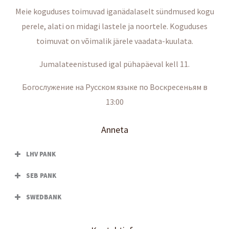
Meie koguduses toimuvad iganädalaselt sündmused kogu
perele, alati on midagi lastele ja noortele. Koguduses
toimuvat on võimalik järele vaadata-kuulata.
Jumalateenistused igal pühapäeval kell 11.
Богослужение на Русском языке по Воскресеньям в
13:00
Anneta
LHV PANK
SEB PANK
SWEDBANK