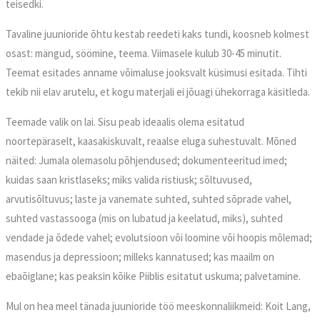
teisedki.
Tavaline juunioride õhtu kestab reedeti kaks tundi, koosneb kolmest
osast: mängud, söömine, teema. Viimasele kulub 30-45 minutit.
Teemat esitades anname võimaluse jooksvalt küsimusi esitada. Tihti
tekib nii elav arutelu, et kogu materjali ei jõuagi ühekorraga käsitleda.
Teemade valik on lai. Sisu peab ideaalis olema esitatud
noortepäraselt, kaasakiskuvalt, reaalse eluga suhestuvalt. Mõned
näited: Jumala olemasolu põhjendused; dokumenteeritud imed;
kuidas saan kristlaseks; miks valida ristiusk; sõltuvused,
arvutisõltuvus; laste ja vanemate suhted, suhted sõprade vahel,
suhted vastassooga (mis on lubatud ja keelatud, miks), suhted
vendade ja õdede vahel; evolutsioon või loomine või hoopis mõlemad;
masendus ja depressioon; milleks kannatused; kas maailm on
ebaõiglane; kas peaksin kõike Piiblis esitatut uskuma; palvetamine.
Mul on hea meel tänada juunioride töö meeskonnaliikmeid: Koit Lang,