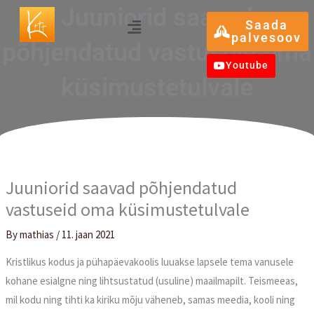
Skip
Juuniorid saavad
Menu
Saada
to
palvesoov
põhjendatud vastuseid oma
content
Youtube
küsimustetulvale
Juuniorid saavad põhjendatud
vastuseid oma küsimustetulvale
By
mathias
/
11. jaan 2021
Kristlikus kodus ja pühapäevakoolis luuakse lapsele tema vanusele
kohane esialgne ning lihtsustatud (usuline) maailmapilt. Teismeeas,
mil kodu ning tihti ka kiriku mõju väheneb, samas meedia, kooli ning