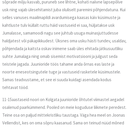
sõprade mõju kasvab, puruneb see lihtne, kohati naiivne lapsepõlve
usk ning vajab ülesehitamist juba oluliselt paremini põhjendatuna. Kui
selles vanuses maailmapildi avardumisega kaasas käiv küsimuste ja
kahtluste tulv küllalt ruttu häid vastuseid ei saa, hüljatakse usk
Jumalasse, samamoodi nagu see juhtub usuga muinasjuttudesse
haldjatest või päkapikkudest. Üksnes oma usku hästi tundev, usaldav,
põhjendada ja kaitsta oskav inimene saab üles ehitada jätkusuutliku
suhte Jumalaga ning omab sisemist motivatsiooni ja julgust seda
teistele jagada. Juunioride töös tahame anda õrnas eas laste ja
noorte eneseotsingutele tuge ja vastuseid rasketele küsimustele.
Samas teadvustame, et see ei suuda kuidagi asendada kodus
tehtavat tööd.
11-15aastaseid noori on Kolgata juunioride õhtutel viimastel aegadel
osalenud paarkümmend. Pooled on meie koguduse liikmete peredest.
Teine osa on paljud mittekristliku taustaga. Väga hea meel on Joonas
Vellendist, kes on oma sõpru kaasanud. Sama on teinud nüüd mõned