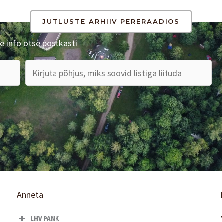
JUTLUSTE ARHIIV PERERAADIOS
e info otse postkasti
Anneta
LHV PANK