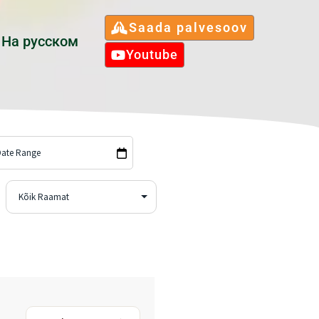
Saada palvesoov
Hа русском
Youtube