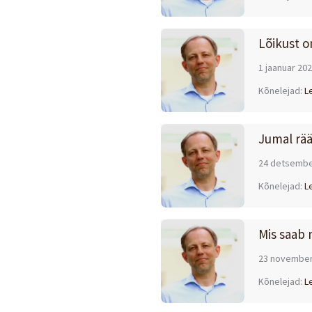
Lõikust o
1 jaanuar 20
Kõnelejad:
L
Jumal rä
24 detsembe
Kõnelejad:
L
Mis saab 
23 november
Kõnelejad:
L