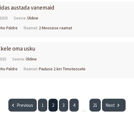
uidas austada vanemaid
2025
Seeria:
Üldine
eho Paldre
Raamat:
2 Moosese raamat
kkele oma usku
2025
Seeria:
Üldine
eho Paldre
Raamat:
Pauluse 2 kiri Timoteosele
Previous
1
2
3
4
21
Next
...