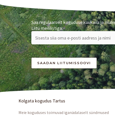
Saa regulaarselt koguduse kuukava ja olulin
Liitu meililistiga:
Kolgata kogudus Tartus
Meie koguduses toimuvad iganädalaselt sündmused