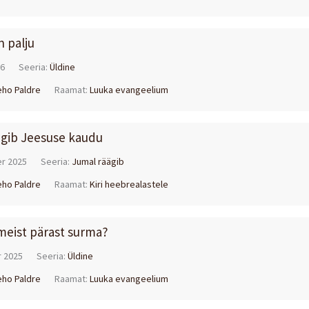
n palju
26
Seeria:
Üldine
eho Paldre
Raamat:
Luuka evangeelium
ägib Jeesuse kaudu
r 2025
Seeria:
Jumal räägib
eho Paldre
Raamat:
Kiri heebrealastele
meist pärast surma?
 2025
Seeria:
Üldine
eho Paldre
Raamat:
Luuka evangeelium