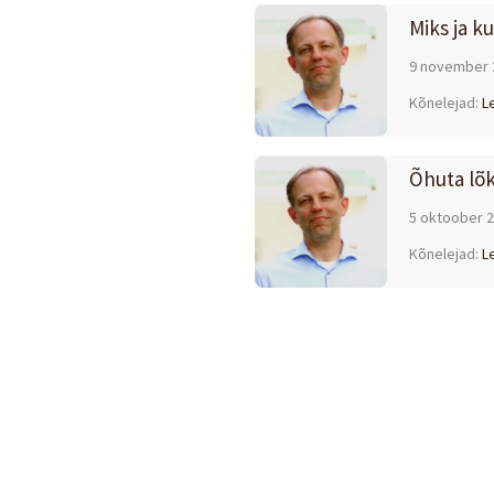
Miks ja k
9 november 
Kõnelejad:
L
Õhuta lõ
5 oktoober 
Kõnelejad:
L