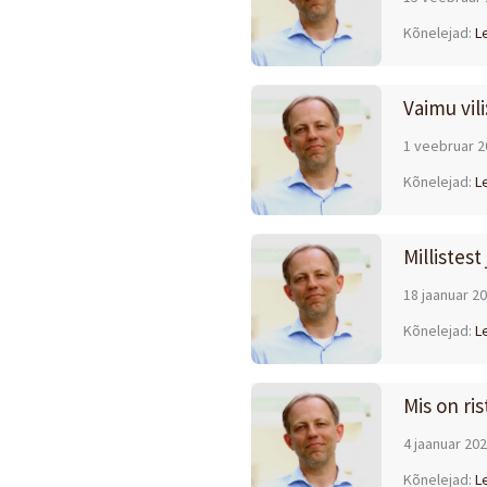
Kõnelejad:
L
Vaimu vil
1 veebruar 2
Kõnelejad:
L
Millistest
18 jaanuar 2
Kõnelejad:
L
Mis on ris
4 jaanuar 20
Kõnelejad:
L