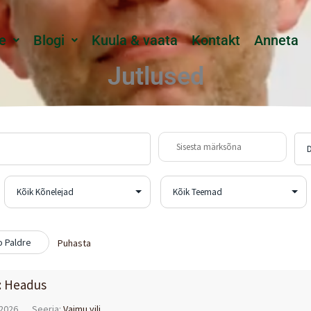
e
Blogi
Kuula & vaata
Kontakt
Anneta
Jutlused
o Paldre
Puhasta
i: Headus
2026
Seeria:
Vaimu vili