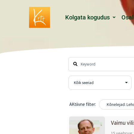
Skip
to
Kolgata kogudus
Osal
content
AKtiivne filter:
Kõnelejad: Leh
Vaimu vil
15 veebruar 