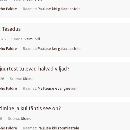
eho Paldre
Raamat:
Pauluse kiri galaatlastele
i: Tasadus
026
Seeria:
Vaimu vili
eho Paldre
Raamat:
Pauluse kiri galaatlastele
 juurtest tulevad halvad viljad?
026
Seeria:
Üldine
eho Paldre
Raamat:
Matteuse evangeelium
timine ja kui tähtis see on?
26
Seeria:
Üldine
eho Paldre
Raamat:
Pauluse kiri roomlastele