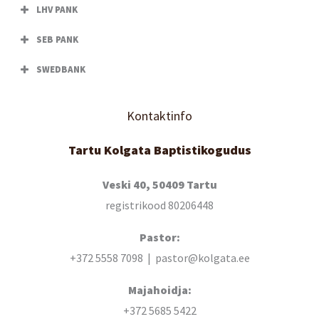
LHV PANK
SEB PANK
SWEDBANK
Kontaktinfo
Tartu Kolgata Baptistikogudus
Veski 40, 50409 Tartu
registrikood 80206448
Pastor:
+372 5558 7098 | pastor@kolgata.ee
Majahoidja:
+372 5685 5422