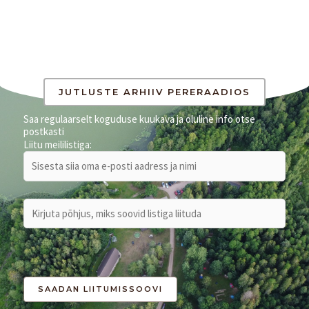
JUTLUSTE ARHIIV PERERAADIOS
Saa regulaarselt koguduse kuukava ja oluline info otse
postkasti
Liitu meililistiga: