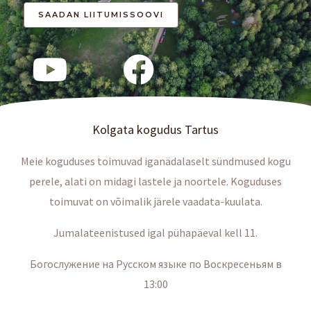
Kolgata kogudus Tartus
Meie koguduses toimuvad iganädalaselt sündmused kogu
perele, alati on midagi lastele ja noortele. Koguduses
toimuvat on võimalik järele vaadata-kuulata.
Jumalateenistused igal pühapäeval kell 11.
Богослужение на Русском языке по Воскресеньям в
13:00