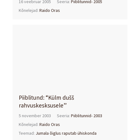
16 veebruar 2005
Seeria:
Piiblitunnid- 2005
Kõnelejad:
Raido Oras
Piiblitund: “Külm dušš
rahvuskesksusele”
5 november 2003
Seeria:
Piiblitunnid- 2003
Kõnelejad:
Raido Oras
Teemad:
Jumala õiglus raputab ühiskonda