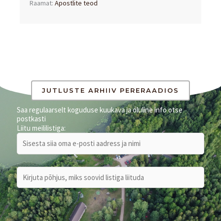
Raamat:
Apostlite teod
JUTLUSTE ARHIIV PERERAADIOS
Saa regulaarselt koguduse kuukava ja oluline info otse
postkasti
Liitu meililistiga: