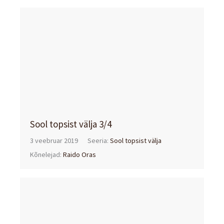
Sool topsist välja 3/4
3 veebruar 2019
Seeria:
Sool topsist välja
Kõnelejad:
Raido Oras