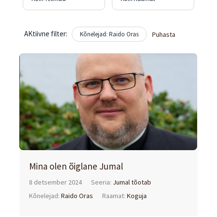
AKtiivne filter:
Kõnelejad: Raido Oras
Puhasta
Mina olen õiglane Jumal
8 detsember 2024
Seeria:
Jumal tõotab
Kõnelejad:
Raido Oras
Raamat:
Koguja