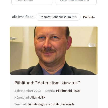
AKtiivne filter:
Raamat: Johannese ilmutus
Puhasta
Piiblitund: “Materialismi kiusatus”
3 detsember 2003
Seeria:
Piiblitunnid- 2003
Kõnelejad:
Allan Hallik
Teemad:
Jumala õiglus raputab ühiskonda