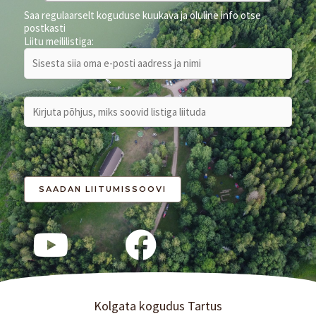
Saa regulaarselt koguduse kuukava ja oluline info otse
postkasti
Liitu meililistiga:
Kolgata kogudus Tartus