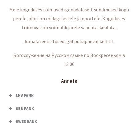
Meie koguduses toimuvad iganädalaselt sündmused kogu
perele, alati on midagi lastele ja noortele. Koguduses
toimuvat on võimalik järele vaadata-kuulata.
Jumalateenistused igal pühapäeval kell 11.
Богослужение на Русском языке по Воскресеньям в
13:00
Anneta
LHV PANK
SEB PANK
SWEDBANK