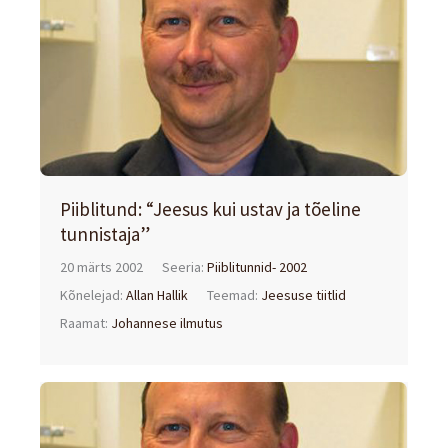
Piiblitund: “Jeesus kui ustav ja tõeline
tunnistaja”
20 märts 2002
Seeria:
Piiblitunnid- 2002
Kõnelejad:
Allan Hallik
Teemad:
Jeesuse tiitlid
Raamat:
Johannese ilmutus