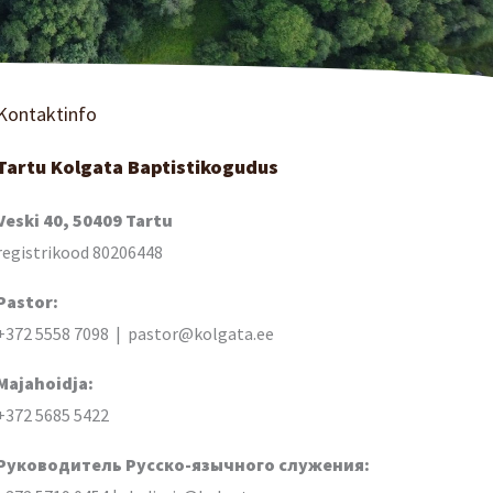
Kontaktinfo
Tartu Kolgata Baptistikogudus
Veski 40, 50409 Tartu
registrikood 80206448
Pastor:
+372 5558 7098 | pastor@kolgata.ee
Majahoidja:
+372 5685 5422
Руководитель Русско-язычного служения: