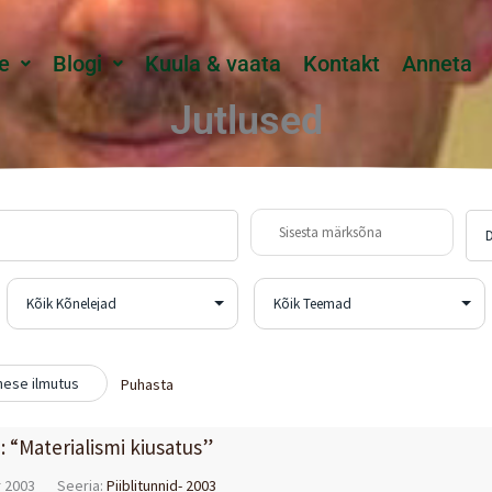
e
Blogi
Kuula & vaata
Kontakt
Anneta
Jutlused
ese ilmutus
Puhasta
d: “Materialismi kiusatus”
 2003
Seeria:
Piiblitunnid- 2003