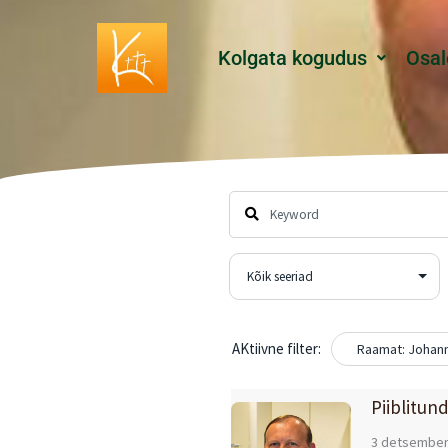
Skip
to
Kolgata kogudus
Osal
content
AKtiivne filter:
Raamat: Johann
Piiblitun
3 detsember