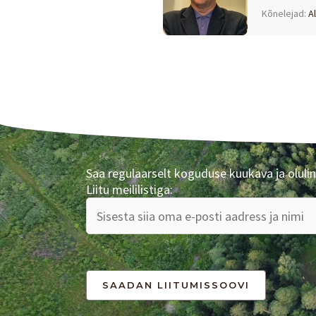
Kõnelejad:
Al
Saa regulaarselt koguduse kuukava ja olulin
Liitu meililistiga: