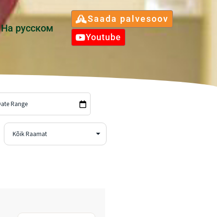
Saada palvesoov
Hа русском
Youtube