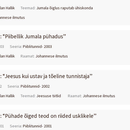
lan Hallik
Teemad:
Jumala õiglus raputab ühiskonda
nnese ilmutus
d: “Piibellik Jumala pühadus”
003
Seeria:
Piiblitunnid- 2003
lan Hallik
Raamat:
Johannese ilmutus
: “Jeesus kui ustav ja tõeline tunnistaja”
2
Seeria:
Piiblitunnid- 2002
lan Hallik
Teemad:
Jeesuse tiitlid
Raamat:
Johannese ilmutus
d: “Pühade õiged teod on riided usklikele”
001
Seeria:
Piiblitunnid- 2001