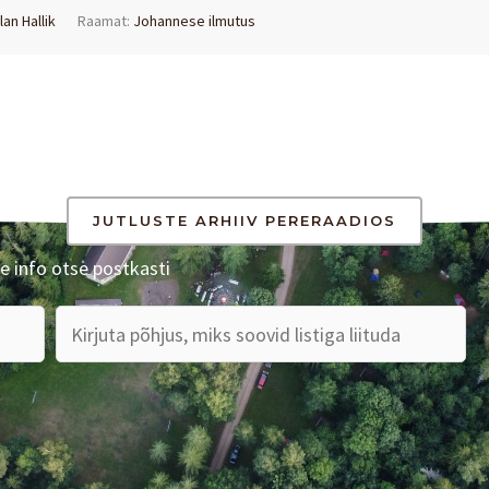
lan Hallik
Raamat:
Johannese ilmutus
JUTLUSTE ARHIIV PERERAADIOS
e info otse postkasti