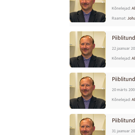
Kõnelejad:
Al
Raamat:
Joha
Piiblitun
22 jaanuar 2
Kõnelejad:
Al
Piiblitund
20 märts 200
Kõnelejad:
Al
Piiblitun
31 jaanuar 2