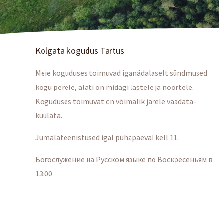
Kolgata kogudus Tartus
Meie koguduses toimuvad iganädalaselt sündmused
kogu perele, alati on midagi lastele ja noortele.
Koguduses toimuvat on võimalik järele vaadata-
kuulata.
Jumalateenistused igal pühapäeval kell 11.
Богослужение на Русском языке по Воскресеньям в
13:00