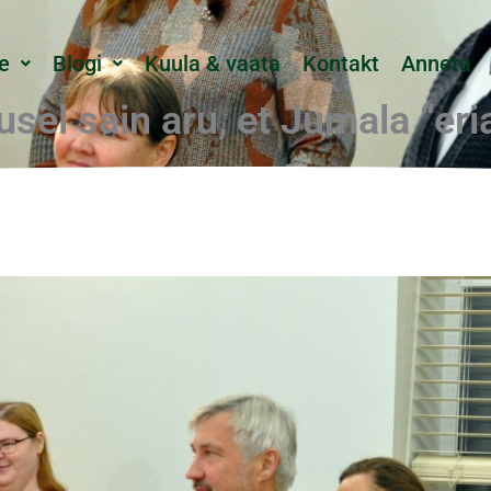
e
Blogi
Kuula & vaata
Kontakt
Anneta
sel sain aru, et Jumala “eri