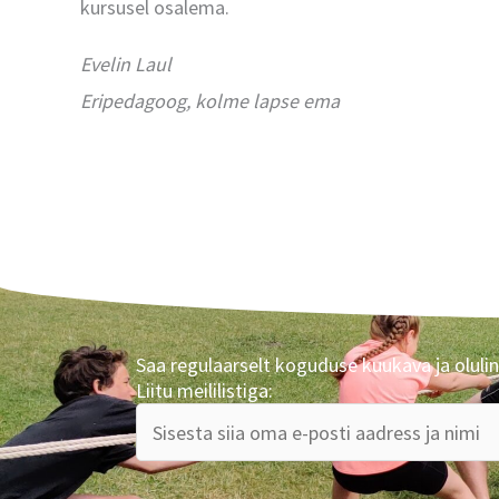
kursusel osalema.
Evelin Laul
Eripedagoog, kolme lapse ema
Saa regulaarselt koguduse kuukava ja olulin
Liitu meililistiga: