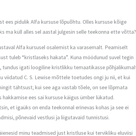
 ees pidulik Alfa kursuse lõpuõhtu. Olles kursuse kõige
 ma küll alles sel aastal julgesin selle teekonna ette võtta?
ustaval Alfa kursusel osalemist ka varasemalt. Peamiselt
ursust tuleb “kristlaseks hakata”. Kuna möödunud suvel tegin
tundus igati loogiline kristlikku temaatikasse põhjalikumal
u viidatud C. S. Lewise mõttele toetudes ongi ju nii, et kui
mingit tähtsust; kui see aga vastab tõele, on see lõpmata
ks hakkamise ees sai kursuse käigus ümber lükatud.
sin, et igaüks on enda teekonnal erinevas kohas ja see ei
isi, põnevaid vestlusi ja liigutavaid tunnistusi.
ienesid minu teadmised just kristluse kui tervikliku eluviisi