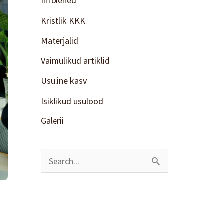
Infolehed
Kristlik KKK
Materjalid
Vaimulikud artiklid
Usuline kasv
Isiklikud usulood
Galerii
S
e
a
r