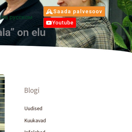
Saada palvesoov
Hа русском
Youtube
ala” on elu
Blogi
Uudised
Kuukavad