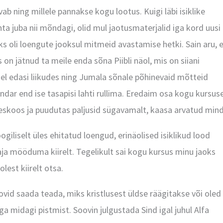
svab ning millele pannakse kogu lootus. Kuigi läbi isiklike
hta juba nii mõndagi, olid mul jaotusmaterjalid iga kord uusi
oks oli loengute jooksul mitmeid avastamise hetki. Sain aru, 
s on jätnud ta meile enda sõna Piibli näol, mis on siiani
l edasi liikudes ning Jumala sõnale põhinevaid mõtteid
ndar end ise tasapisi lahti rullima. Eredaim osa kogu kursuse
eg üheskoos ja puudutas paljusid sügavamalt, kaasa arvatud min
giliselt üles ehitatud loengud, erinäolised isiklikud lood
aja mööduma kiirelt. Tegelikult sai kogu kursus minu jaoks
lest kiirelt otsa.
oovid saada teada, miks kristlusest üldse räägitakse või oled
ega midagi pistmist. Soovin julgustada Sind igal juhul Alfa