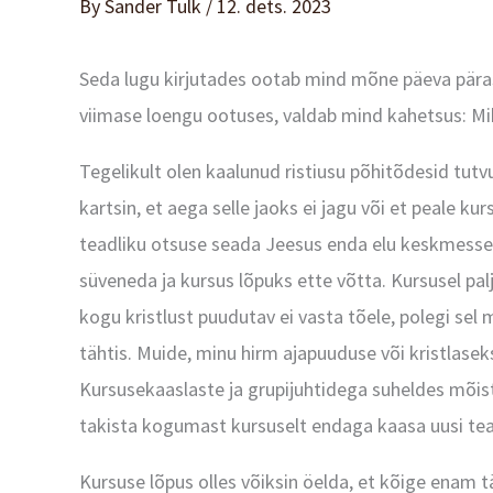
By
Sander Tulk
/
12. dets. 2023
Seda lugu kirjutades ootab mind mõne päeva pärast
viimase loengu ootuses, valdab mind kahetsus: Miks
Tegelikult olen kaalunud ristiusu põhitõdesid tutv
kartsin, et aega selle jaoks ei jagu või et peale k
teadliku otsuse seada Jeesus enda elu keskmesse, 
süveneda ja kursus lõpuks ette võtta. Kursusel palj
kogu kristlust puudutav ei vasta tõele, polegi sel 
tähtis. Muide, minu hirm ajapuuduse või kristlase
Kursusekaaslaste ja grupijuhtidega suheldes mõist
takista kogumast kursuselt endaga kaasa uusi teadm
Kursuse lõpus olles võiksin öelda, et kõige enam tä