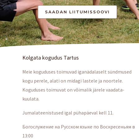
Kolgata kogudus Tartus
Meie koguduses toimuvad iganädalaselt sündmused
kogu perele, alati on midagi lastele ja noortele.
Koguduses toimuvat on võimalik järele vaadata-
kuulata.
Jumalateenistused igal pühapäeval kell 11.
Богослужение на Русском языке по Воскресеньям в
13:00