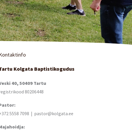
Kontaktinfo
Tartu Kolgata Baptistikogudus
Veski 40, 50409 Tartu
registrikood 80206448
Pastor:
+372 5558 7098 | pastor@kolgata.ee
Majahoidja: