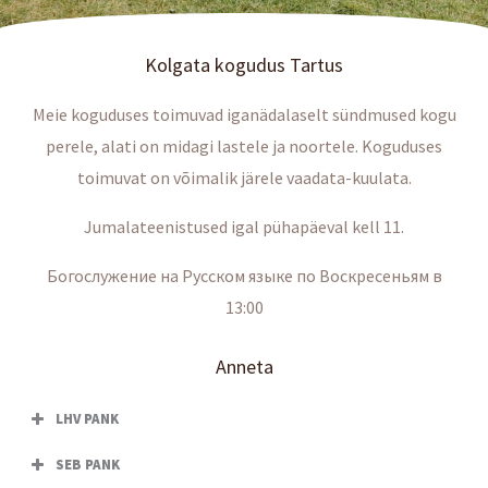
Kolgata kogudus Tartus
Meie koguduses toimuvad iganädalaselt sündmused kogu
perele, alati on midagi lastele ja noortele. Koguduses
toimuvat on võimalik järele vaadata-kuulata.
Jumalateenistused igal pühapäeval kell 11.
Богослужение на Русском языке по Воскресеньям в
13:00
Anneta
LHV PANK
SEB PANK