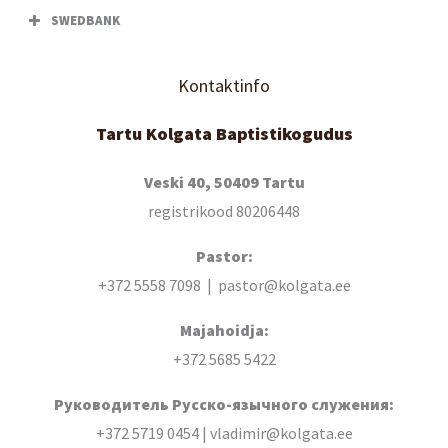
SWEDBANK
Kontaktinfo
Tartu Kolgata Baptistikogudus
Veski 40, 50409 Tartu
registrikood 80206448
Pastor:
+372 5558 7098 | pastor@kolgata.ee
Majahoidja:
+372 5685 5422
Руководитель Русско-язычного служения:
+372 5719 0454 | vladimir@kolgata.ee