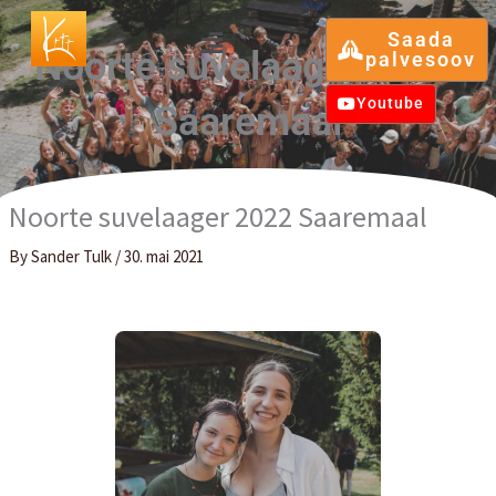
Skip
Menu
Saada
to
Noorte suvelaager 2022
palvesoov
content
Youtube
Saaremaal
Noorte suvelaager 2022 Saaremaal
By
Sander Tulk
/
30. mai 2021