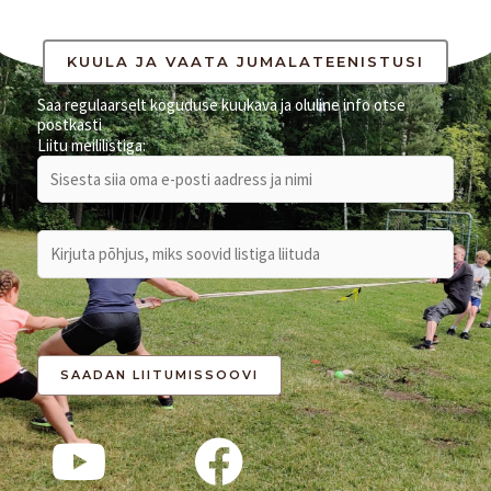
c
h
KUULA JA VAATA JUMALATEENISTUSI
f
Saa regulaarselt koguduse kuukava ja oluline info otse
postkasti
o
Liitu meililistiga:
r
: