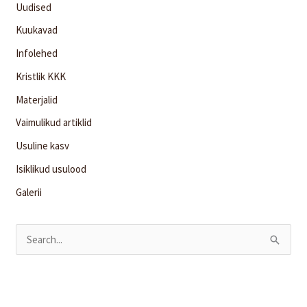
Uudised
Kuukavad
Infolehed
Kristlik KKK
Materjalid
Vaimulikud artiklid
Usuline kasv
Isiklikud usulood
Galerii
S
e
a
r