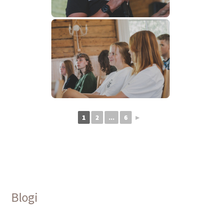
1
2
...
6
►
Blogi