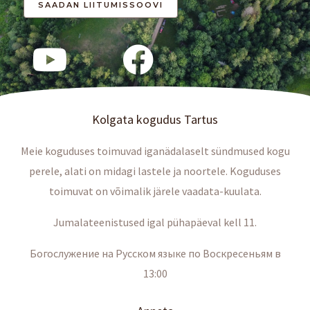
Kolgata kogudus Tartus
Meie koguduses toimuvad iganädalaselt sündmused kogu
perele, alati on midagi lastele ja noortele. Koguduses
toimuvat on võimalik järele vaadata-kuulata.
Jumalateenistused igal pühapäeval kell 11.
Богослужение на Русском языке по Воскресеньям в
13:00