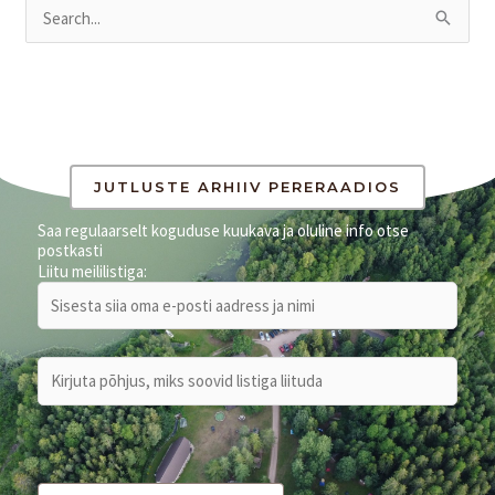
S
e
a
r
c
h
JUTLUSTE ARHIIV PERERAADIOS
f
Saa regulaarselt koguduse kuukava ja oluline info otse
postkasti
o
Liitu meililistiga:
r
: