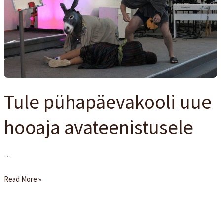
hooaja
avateenistusele
Tule pühapäevakooli uue
hooaja avateenistusele
…
Read More »