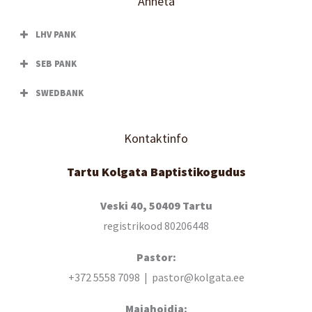
Anneta
LHV PANK
SEB PANK
SWEDBANK
Kontaktinfo
Tartu Kolgata Baptistikogudus
Veski 40, 50409 Tartu
registrikood 80206448
Pastor:
+372 5558 7098 | pastor@kolgata.ee
Majahoidja: