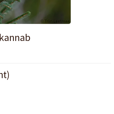
a kannab
ht)