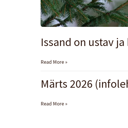
Issand on ustav j
Read More »
Märts 2026 (infole
Märts
2026
(infoleht)
Read More »