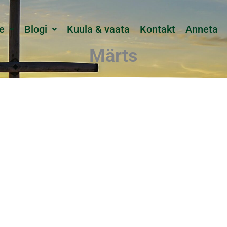
e
Blogi
Kuula & vaata
Kontakt
Anneta
Märts