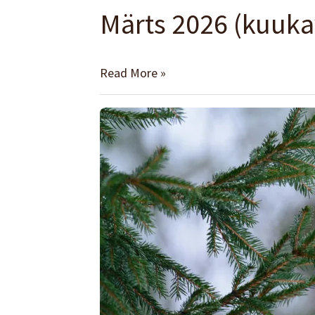
Märts 2026 (kuuka
Märts
2026
(kuukava)
Read More »
Issand
on
ustav
ja
kannab