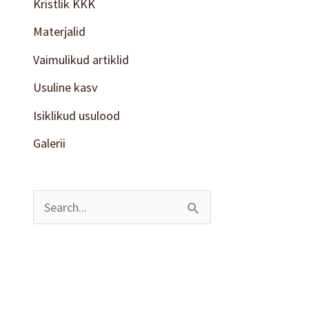
Kristlik KKK
Materjalid
Vaimulikud artiklid
Usuline kasv
Isiklikud usulood
Galerii
S
e
a
r