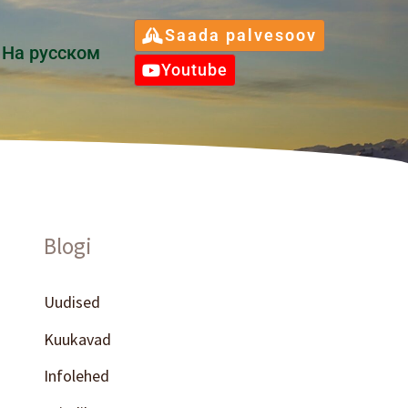
Saada palvesoov
Hа русском
Youtube
Blogi
Uudised
Kuukavad
Infolehed