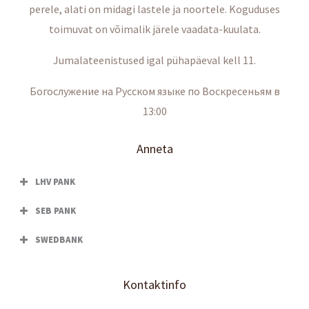
perele, alati on midagi lastele ja noortele. Koguduses
toimuvat on võimalik järele vaadata-kuulata.
Jumalateenistused igal pühapäeval kell 11.
Богослужение на Русском языке по Воскресеньям в
13:00
Anneta
LHV PANK
SEB PANK
SWEDBANK
Kontaktinfo