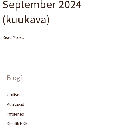
September 2024
September
2024
(kuukava)
(kuukava)
Read More »
Blogi
Uudised
Kuukavad
Infolehed
Kristlik KKK