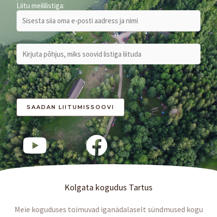
Liitu meililistiga:
r
:
Kolgata kogudus Tartus
Meie koguduses toimuvad iganädalaselt sündmused kogu