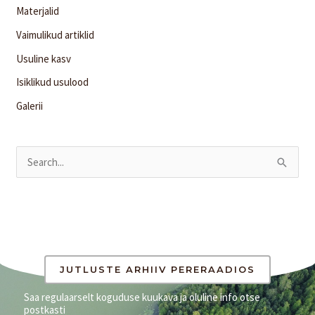
Materjalid
Vaimulikud artiklid
Usuline kasv
Isiklikud usulood
Galerii
S
e
a
r
c
h
JUTLUSTE ARHIIV PERERAADIOS
f
Saa regulaarselt koguduse kuukava ja oluline info otse
postkasti
o