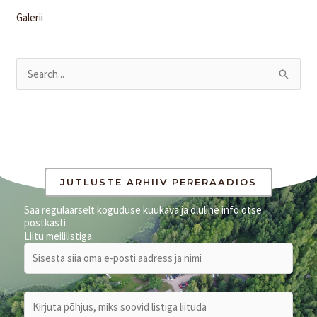
Galerii
S
e
a
r
c
h
JUTLUSTE ARHIIV PERERAADIOS
f
Saa regulaarselt koguduse kuukava ja oluline info otse
postkasti
o
Liitu meililistiga:
r
: