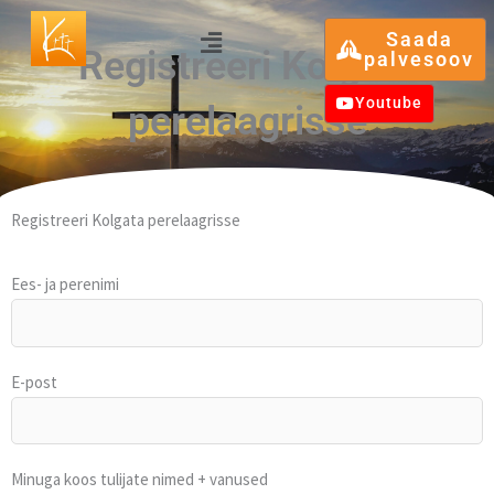
Skip
Menu
Saada
to
Registreeri Kolgata
palvesoov
content
Youtube
perelaagrisse
Registreeri Kolgata perelaagrisse
Ees- ja perenimi
E-post
Minuga koos tulijate nimed + vanused