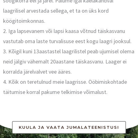
söögikorra eel ja järel. Palume igal kaelakandval
laagrilisel arvestada sellega, et ta on üks kord
köögitoimkonnas.
2. Iga lapsevanem või lapsi kaasa võtnud täiskasvanu
vastutab oma laste turvalisuse eest kogu laagri jooksul.
3. Kõigil kuni 13aastastel laagrilistel peab ujumisel olema
neid jälgiv vähemalt 20aastane täiskasvanu. Laager ei
korralda järelvalvet vee ääres.
4. Kõik on teretulnud meie laagrisse. Ööbimiskohtade
täitumise korral pakume telkimise võimalust.
KUULA JA VAATA JUMALATEENISTUSI