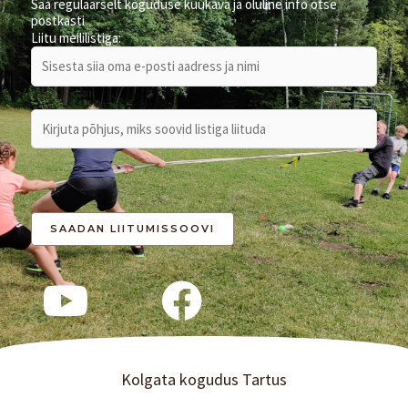
Saa regulaarselt koguduse kuukava ja oluline info otse
postkasti
Liitu meililistiga:
Kolgata kogudus Tartus