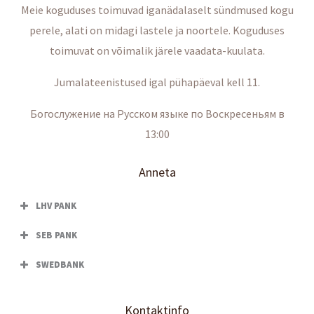
Meie koguduses toimuvad iganädalaselt sündmused kogu
perele, alati on midagi lastele ja noortele. Koguduses
toimuvat on võimalik järele vaadata-kuulata.
Jumalateenistused igal pühapäeval kell 11.
Богослужение на Русском языке по Воскресеньям в
13:00
Anneta
LHV PANK
SEB PANK
SWEDBANK
Kontaktinfo