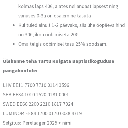
kolmas laps 40€, alates neljandast lapsest ning
vanuses 0-3a on osalemine tasuta
Kui tuled ainult 1-2 päevaks, siis ühe ööpäeva hind
on 30€, ilma ööbimiseta 20€
Oma telgis ööbimisel tasu 25% soodsam.
Ülekanne teha Tartu Kolgata Baptistikoguduse
pangakontole:
LHV EE11 7700 7710 0114 3596
SEB EE34 1010 1520 0181 0001
SWED EE66 2200 2210 1817 7924
LUMINOR EE84 1700 0170 0038 4719
Selgitus: Perelaager 2025 + nimi