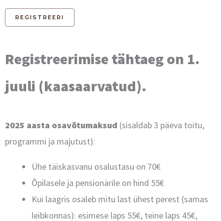
Registreerimise tähtaeg on 1.
juuli (kaasaarvatud).
2025 aasta osavõtumaksud
(sisaldab 3 päeva toitu,
programmi ja majutust):
Ühe täiskasvanu osalustasu on 70€
Õpilasele ja pensionärile on hind 55€
Kui laagris osaleb mitu last ühest perest (samas
leibkonnas): esimese laps 55€, teine laps 45€,