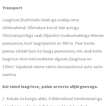
Transport
Laagrisse jõudmiseks leiab iga osaleja oma
sõiduvahendi. Võimaluse korral tule autoga.
Ühistranspordiga saab Viljandist maakonnaliiniga Ahimäe
peatusesse, kust laagriplatsini on 900 m. Paar korda
päevas sõidab buss ka Suuga peatusesse, mis asub kohe
laagrisse viiva metsavahetee alguses (laagrisse on
150m). Vajadusel oleme valmis bussipeatusse auto vastu
saatma.
Kui tuled laagrisse, palun arvesta alljärgnevaga.
1. Kokale on köögis abiks 4-6liikmelised toimkonnad iga