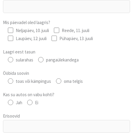
Mis päevadel oled laagris?
Neljapäev, 10. juuli
Reede, 11. juuli
Laupäev, 12. juuli
Pühapäev, 13. juuli
Laagri eest tasun
sularahas
pangaülekandega
Ööbida soovin
toas või kämpingus
oma telgis
Kas su autos on vabu kohti?
Jah
Ei
Erisoovid