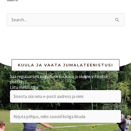
S
e
a
r
c
h
KUULA JA VAATA JUMALATEENISTUSI
f
Saa regulaarselt koguduse kuukava ja oluline info otse
postkasti
o
Liitu meililistiga:
r
: