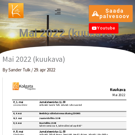
Skip
Menu
Saada
to
palvesoov
content
Youtube
Mai 2022 (kuukava)
Mai 2022 (kuukava)
By
Sander Tulk
/
29. apr 2022