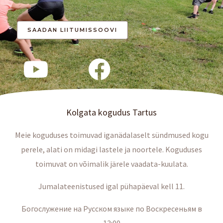
Kolgata kogudus Tartus
Meie koguduses toimuvad iganädalaselt sündmused kogu
perele, alati on midagi lastele ja noortele. Koguduses
toimuvat on võimalik järele vaadata-kuulata.
Jumalateenistused igal pühapäeval kell 11.
Богослужение на Русском языке по Воскресеньям в
13:00