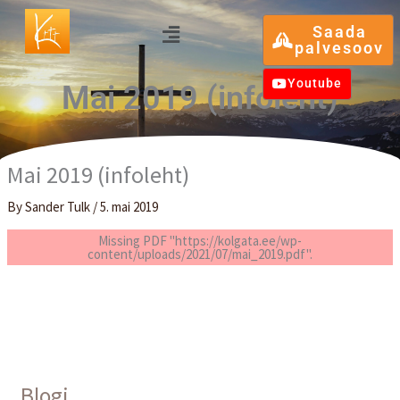
Skip
Menu
Saada
to
palvesoov
content
Youtube
Mai 2019 (infoleht)
Mai 2019 (infoleht)
By
Sander Tulk
/
5. mai 2019
Missing PDF "https://kolgata.ee/wp-
content/uploads/2021/07/mai_2019.pdf".
Blogi