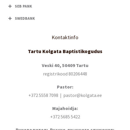
SEB PANK
SWEDBANK
Kontaktinfo
Tartu Kolgata Baptistikogudus
Veski 40, 50409 Tartu
registrikood 80206448
Pastor:
+372 5558 7098 | pastor@kolgata.ee
Majahoidja:
+372 5685 5422
Руководитель Русско-язычного служения: