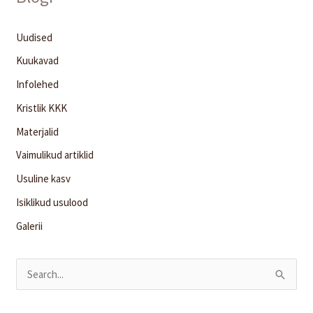
Uudised
Kuukavad
Infolehed
Kristlik KKK
Materjalid
Vaimulikud artiklid
Usuline kasv
Isiklikud usulood
Galerii
S
e