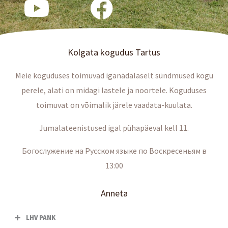
Kolgata kogudus Tartus
Meie koguduses toimuvad iganädalaselt sündmused kogu
perele, alati on midagi lastele ja noortele. Koguduses
toimuvat on võimalik järele vaadata-kuulata.
Jumalateenistused igal pühapäeval kell 11.
Богослужение на Русском языке по Воскресеньям в
13:00
Anneta
LHV PANK