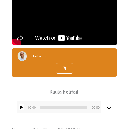
Leho Paldre
Kuula helifaili
00:00
00:00
Audioesitaja