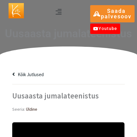
Skip
Menu
Saada
to
palvesoov
content
Youtube
Uusaasta jumalateenistus
Kõik Jutlused
Uusaasta jumalateenistus
Seeria:
Üldine