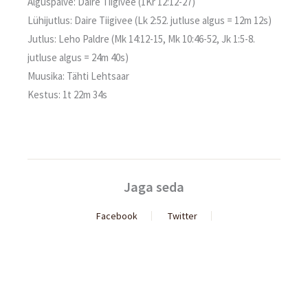
Alguspalve: Daire Tiigivee (1Kr 12:12-27)
Lühijutlus: Daire Tiigivee (Lk 2:52. jutluse algus = 12m 12s)
Jutlus: Leho Paldre (Mk 14:12-15, Mk 10:46-52, Jk 1:5-8.
jutluse algus = 24m 40s)
Muusika: Tähti Lehtsaar
Kestus: 1t 22m 34s
Jaga seda
Facebook
Twitter