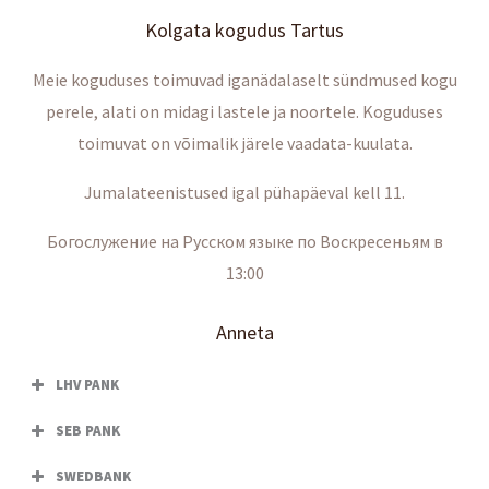
Kolgata kogudus Tartus
Meie koguduses toimuvad iganädalaselt sündmused kogu
perele, alati on midagi lastele ja noortele. Koguduses
toimuvat on võimalik järele vaadata-kuulata.
Jumalateenistused igal pühapäeval kell 11.
Богослужение на Русском языке по Воскресеньям в
13:00
Anneta
LHV PANK
SEB PANK
SWEDBANK