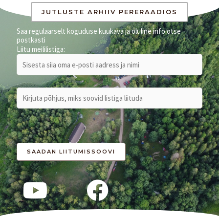
JUTLUSTE ARHIIV PERERAADIOS
Saa regulaarselt koguduse kuukava ja oluline info otse
postkasti
Liitu meililistiga: