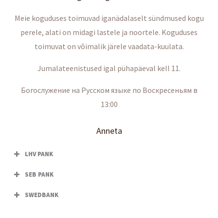
Meie koguduses toimuvad iganädalaselt sündmused kogu
perele, alati on midagi lastele ja noortele. Koguduses
toimuvat on võimalik järele vaadata-kuulata.
Jumalateenistused igal pühapäeval kell 11.
Богослужение на Русском языке по Воскресеньям в
13:00
Anneta
LHV PANK
SEB PANK
SWEDBANK