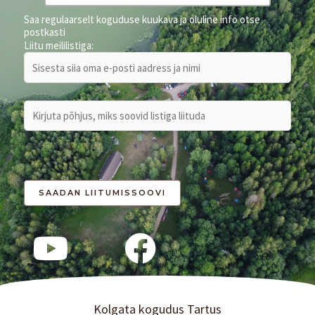
Saa regulaarselt koguduse kuukava ja oluline info otse
postkasti
Liitu meililistiga:
Kolgata kogudus Tartus