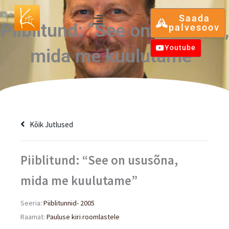
Skip
Menu
Saada
to
Piiblitund: “See on ususõna,
palvesoov
content
Youtube
mida me kuulutame”
Kõik Jutlused
Piiblitund: “See on ususõna,
mida me kuulutame”
Seeria:
Piiblitunnid- 2005
Raamat:
Pauluse kiri roomlastele