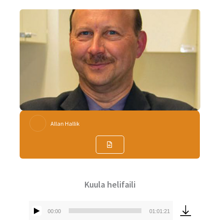
Allan Hallik
Kuula helifaili
00:00
01:01:21
Audioesitaja