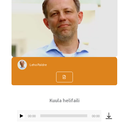
Leho Paldre
Kuula helifaili
00:00
00:00
Audioesitaja