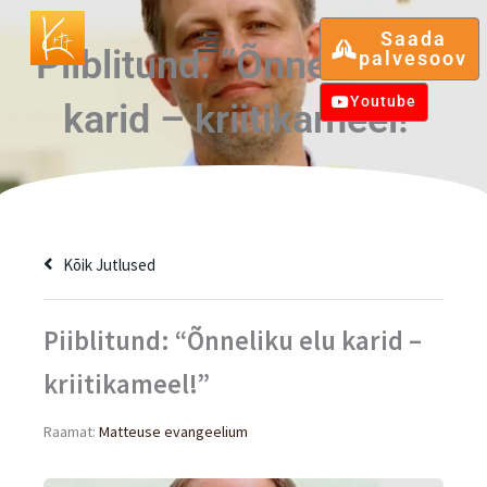
Skip
Menu
Saada
to
Piiblitund: “Õnneliku elu
palvesoov
content
Youtube
karid – kriitikameel!”
Kõik Jutlused
Piiblitund: “Õnneliku elu karid –
kriitikameel!”
Raamat:
Matteuse evangeelium