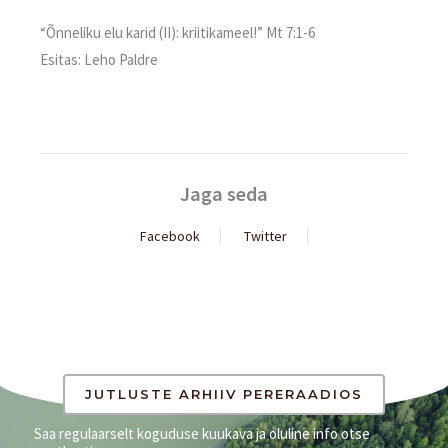
“Õnneliku elu karid (II): kriitikameel!” Mt 7:1-6
Esitas: Leho Paldre
Jaga seda
Facebook
Twitter
JUTLUSTE ARHIIV PERERAADIOS
Saa regulaarselt koguduse kuukava ja oluline info otse