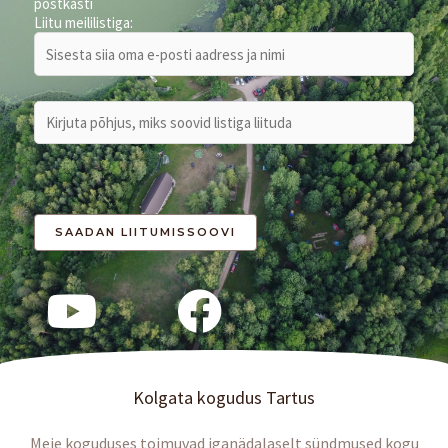
postkasti
Liitu meililistiga:
Kolgata kogudus Tartus
Meie koguduses toimuvad iganädalaselt sündmused kogu