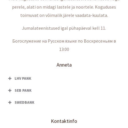
perele, alati on midagi lastele ja noortele. Koguduses
toimuvat on võimalik järele vaadata-kuulata.
Jumalateenistused igal pühapäeval kell 11.
Богослужение на Русском языке по Воскресеньям в
13:00
Anneta
LHV PANK
SEB PANK
SWEDBANK
Kontaktinfo