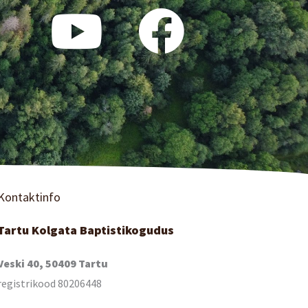
Kontaktinfo
Tartu Kolgata Baptistikogudus
Veski 40, 50409 Tartu
registrikood 80206448