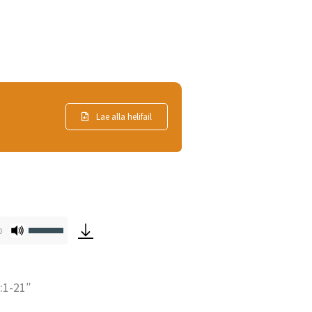
Lae alla helifail
Helitugevuse
0
suurendamiseks
või
:1-21″
vähendamiseks