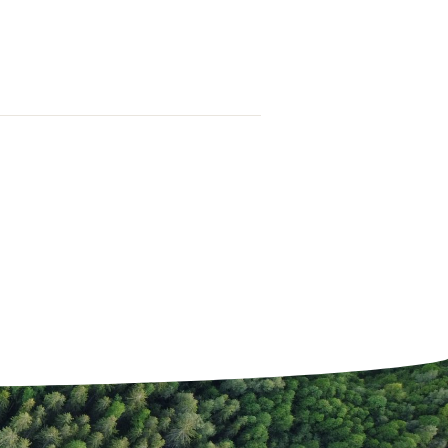
kasuta
nooleklahve
üles/alla.