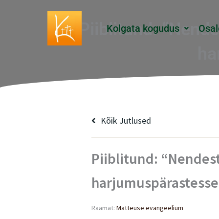
Skip
to
Piiblitund: “Nend
Kolgata kogudus
Osal
content
ha
Kõik Jutlused
Piiblitund: “Nendes
harjumuspärastesse
Raamat:
Matteuse evangeelium