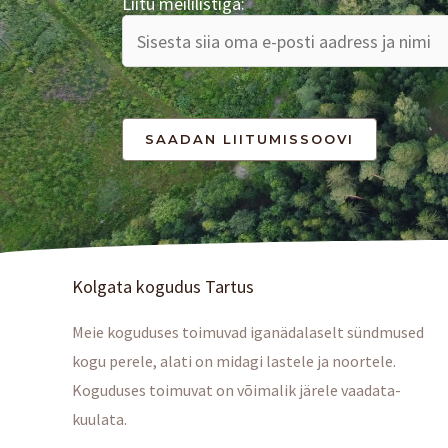
Liitu meililistiga:
Kolgata kogudus Tartus
Meie koguduses toimuvad iganädalaselt sündmused
kogu perele, alati on midagi lastele ja noortele.
Koguduses toimuvat on võimalik järele vaadata-
kuulata.