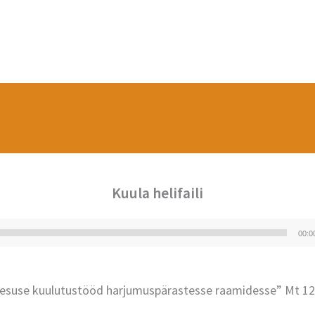
Kuula helifaili
00:0
Audioesitaja
eesuse kuulutustööd harjumuspärastesse raamidesse” Mt 12