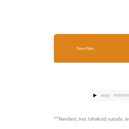
Taavi Palm
00:00
“”Nendest, kes tahaksid suruda J