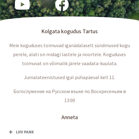
Kolgata kogudus Tartus
Meie koguduses toimuvad iganädalaselt sündmused kogu
perele, alati on midagi lastele ja noortele. Koguduses
toimuvat on võimalik järele vaadata-kuulata.
Jumalateenistused igal pühapäeval kell 11.
Богослужение на Русском языке по Воскресеньям в
13:00
Anneta
LHV PANK