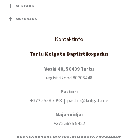
SEB PANK
SWEDBANK
Kontaktinfo
Tartu Kolgata Baptistikogudus
Veski 40, 50409 Tartu
registrikood 80206448
Pastor:
+372 5558 7098 | pastor@kolgata.ee
Majahoidja:
+372 5685 5422
Руководитель Русско-язычного служения: