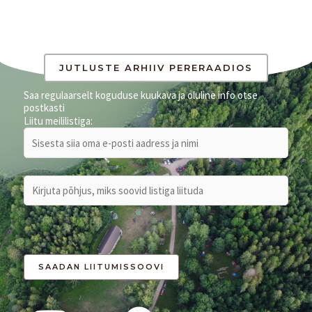
JUTLUSTE ARHIIV PERERAADIOS
Saa regulaarselt koguduse kuukava ja oluline info otse
postkasti
Liitu meililistiga: