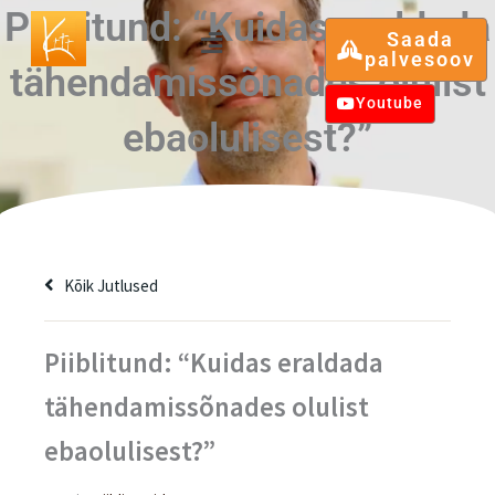
Skip
Piiblitund: “Kuidas eraldada
Menu
Saada
to
palvesoov
tähendamissõnades olulist
content
Youtube
ebaolulisest?”
Kõik Jutlused
Piiblitund: “Kuidas eraldada
tähendamissõnades olulist
ebaolulisest?”