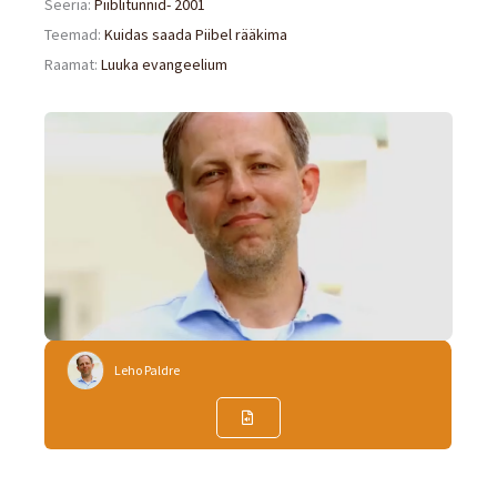
Seeria:
Piiblitunnid- 2001
Teemad:
Kuidas saada Piibel rääkima
Raamat:
Luuka evangeelium
Leho Paldre