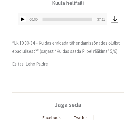
Kuula helifaili
00:00
37:11
Audioesitaja
“Lk 10:30-34 – Kuidas eraldada tähendamissõnades olulist
ebaolulisest?” (sarjast “Kuidas saada Piibel rääkima” 5/6)
Esitas: Leho Paldre
Jaga seda
Facebook
Twitter