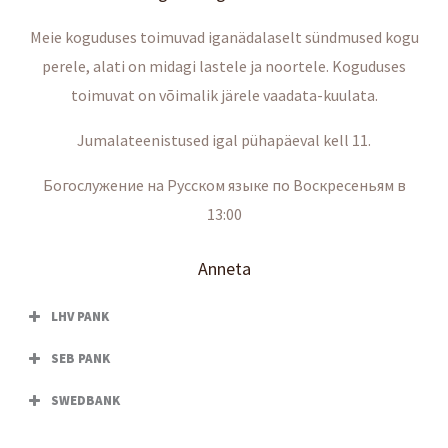
Meie koguduses toimuvad iganädalaselt sündmused kogu
perele, alati on midagi lastele ja noortele. Koguduses
toimuvat on võimalik järele vaadata-kuulata.
Jumalateenistused igal pühapäeval kell 11.
Богослужение на Русском языке по Воскресеньям в
13:00
Anneta
LHV PANK
SEB PANK
SWEDBANK