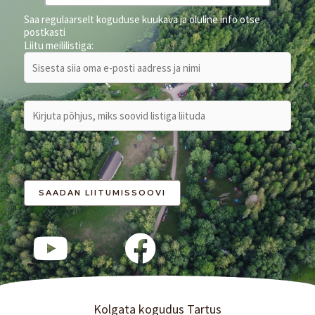
Saa regulaarselt koguduse kuukava ja oluline info otse
postkasti
Liitu meililistiga:
Kolgata kogudus Tartus