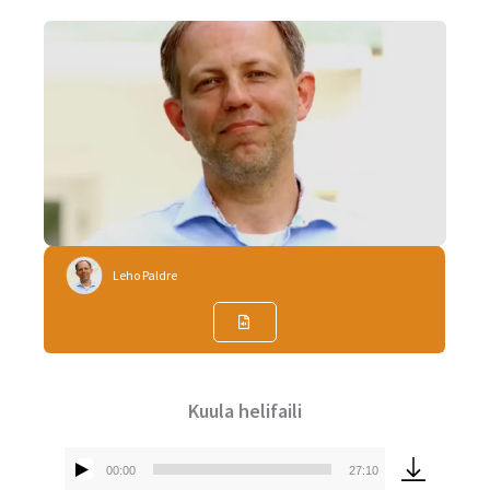
Leho Paldre
Kuula helifaili
00:00
27:10
Audioesitaja