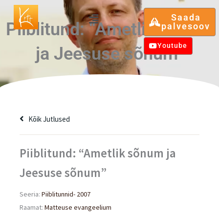
Skip
Menu
Saada
to
Piiblitund: “Ametlik sõnum
palvesoov
content
Youtube
ja Jeesuse sõnum”
Kõik Jutlused
Piiblitund: “Ametlik sõnum ja
Jeesuse sõnum”
Seeria:
Piiblitunnid- 2007
Raamat:
Matteuse evangeelium