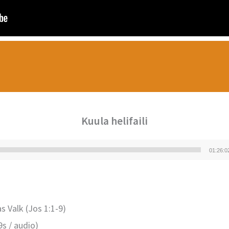
Kuula helifaili
01:26:0
Audioesitaja
s Valk (Jos 1:1-9)
s / audio)