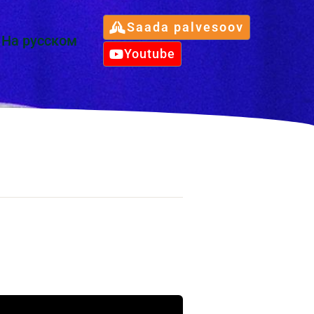
Saada palvesoov
Hа русском
Youtube