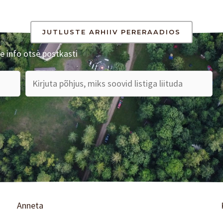
JUTLUSTE ARHIIV PERERAADIOS
e info otse postkasti
Anneta