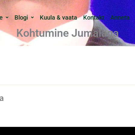
e
Blogi
Kuula & vaata
Kontakt
Anneta
Kohtumine Jumalaga
a