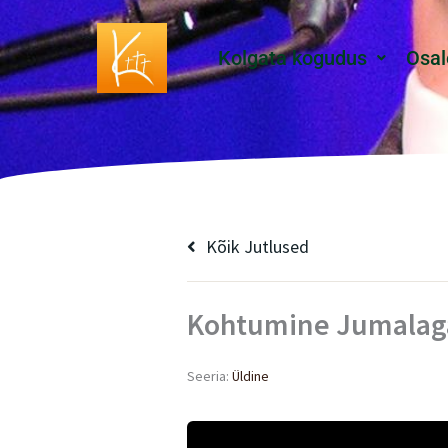
Skip
to
Kolgata kogudus
Osal
content
Kõik Jutlused
Kohtumine Jumalag
Seeria:
Üldine