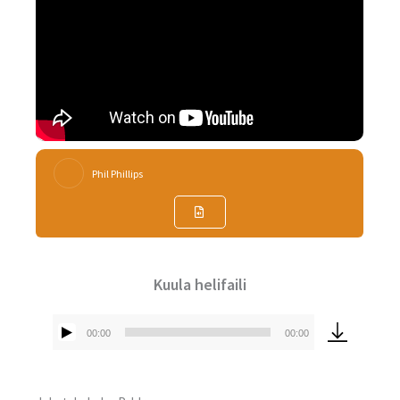
Phil Phillips
Kuula helifaili
00:00
00:00
Audioesitaja