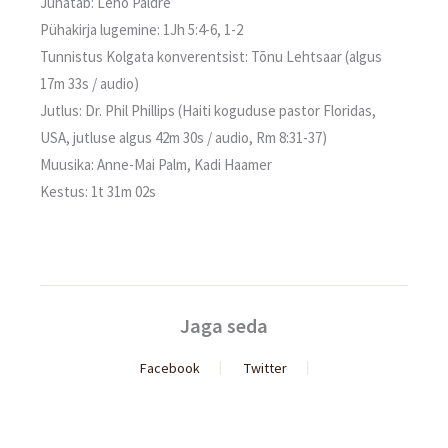
Juhatab: Leho Paldre
Pühakirja lugemine: 1Jh 5:4-6, 1-2
Tunnistus Kolgata konverentsist: Tõnu Lehtsaar (algus
17m 33s / audio)
Jutlus: Dr. Phil Phillips (Haiti koguduse pastor Floridas,
USA, jutluse algus 42m 30s / audio, Rm 8:31-37)
Muusika: Anne-Mai Palm, Kadi Haamer
Kestus: 1t 31m 02s
Jaga seda
Facebook
Twitter