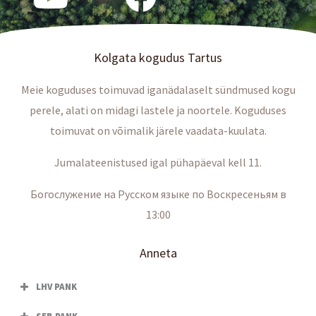
Kolgata kogudus Tartus
Meie koguduses toimuvad iganädalaselt sündmused kogu
perele, alati on midagi lastele ja noortele. Koguduses
toimuvat on võimalik järele vaadata-kuulata.
Jumalateenistused igal pühapäeval kell 11.
Богослужение на Русском языке по Воскресеньям в
13:00
Anneta
LHV PANK