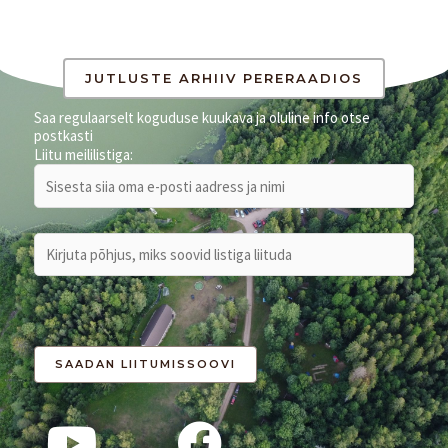
JUTLUSTE ARHIIV PERERAADIOS
Saa regulaarselt koguduse kuukava ja oluline info otse
postkasti
Liitu meililistiga: