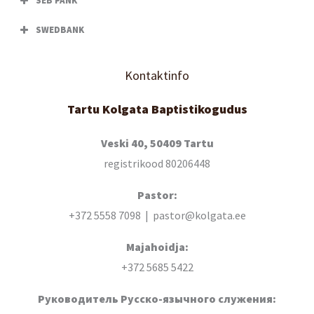
SEB PANK
SWEDBANK
Kontaktinfo
Tartu Kolgata Baptistikogudus
Veski 40, 50409 Tartu
registrikood 80206448
Pastor:
+372 5558 7098 | pastor@kolgata.ee
Majahoidja:
+372 5685 5422
Руководитель Русско-язычного служения: