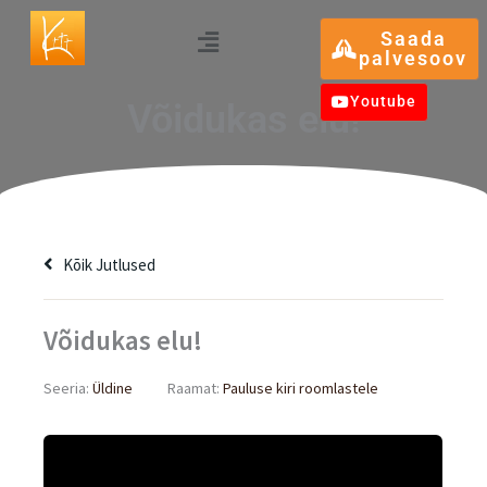
Skip
Menu
Saada
to
palvesoov
content
Youtube
Võidukas elu!
Kõik Jutlused
Võidukas elu!
Seeria:
Üldine
Raamat:
Pauluse kiri roomlastele