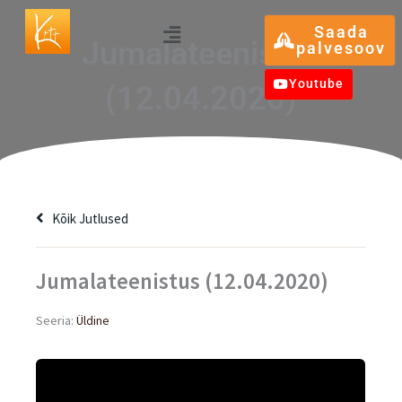
Skip
Menu
Saada
to
Jumalateenistus
palvesoov
content
Youtube
(12.04.2020)
Kõik Jutlused
Jumalateenistus (12.04.2020)
Seeria:
Üldine