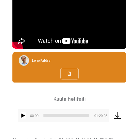
Leho Paldre
Kuula helifaili
00:00
01:20:25
Audioesitaja