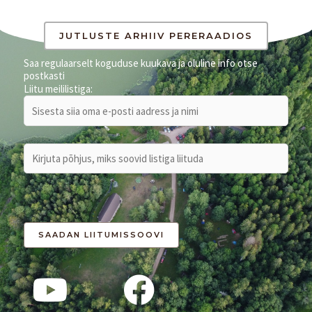
JUTLUSTE ARHIIV PERERAADIOS
Saa regulaarselt koguduse kuukava ja oluline info otse
postkasti
Liitu meililistiga: