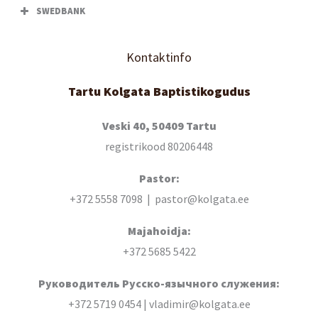
SWEDBANK
Kontaktinfo
Tartu Kolgata Baptistikogudus
Veski 40, 50409 Tartu
registrikood 80206448
Pastor:
+372 5558 7098 | pastor@kolgata.ee
Majahoidja:
+372 5685 5422
Руководитель Русско-язычного служения:
+372 5719 0454 | vladimir@kolgata.ee