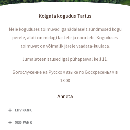
Kolgata kogudus Tartus
Meie koguduses toimuvad iganädalaselt sündmused kogu
perele, alati on midagi lastele ja noortele. Koguduses
toimuvat on võimalik järele vaadata-kuulata.
Jumalateenistused igal pühapäeval kell 11.
Богослужение на Русском языке по Воскресеньям в
13:00
Anneta
LHV PANK
SEB PANK