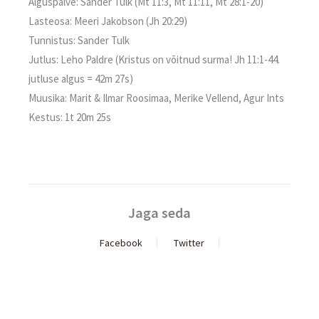
Alguspalve: Sander Tulk (Mt 11:3, Mt 11:11, Mt 28:1-20)
Lasteosa: Meeri Jakobson (Jh 20:29)
Tunnistus: Sander Tulk
Jutlus: Leho Paldre (Kristus on võitnud surma! Jh 11:1-44.
jutluse algus = 42m 27s)
Muusika: Marit & Ilmar Roosimaa, Merike Vellend, Agur Ints
Kestus: 1t 20m 25s
Jaga seda
Facebook
Twitter