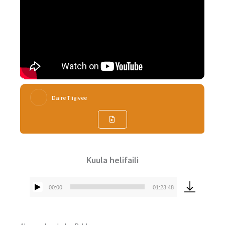
Daire Tiigivee
Kuula helifaili
00:00
01:23:48
Audioesitaja