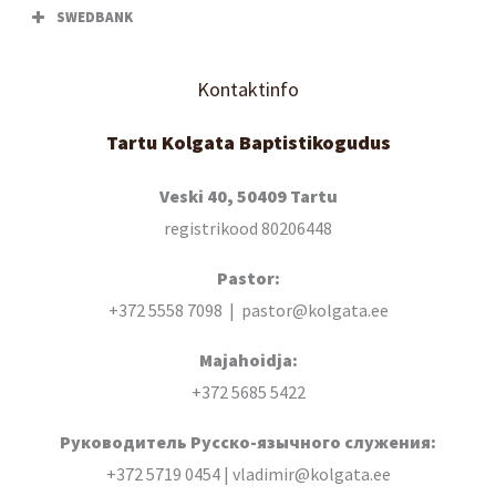
SWEDBANK
Kontaktinfo
Tartu Kolgata Baptistikogudus
Veski 40, 50409 Tartu
registrikood 80206448
Pastor:
+372 5558 7098 | pastor@kolgata.ee
Majahoidja:
+372 5685 5422
Руководитель Русско-язычного служения:
+372 5719 0454 | vladimir@kolgata.ee