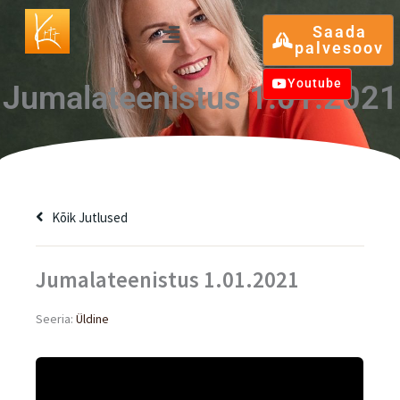
Skip
Menu
Saada
to
palvesoov
content
Youtube
Jumalateenistus 1.01.2021
Kõik Jutlused
Jumalateenistus 1.01.2021
Seeria:
Üldine