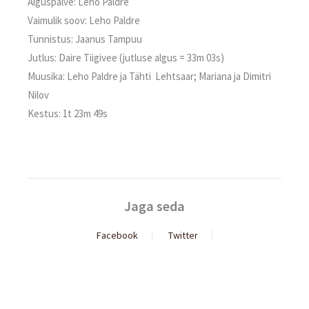
Alguspalve: Leho Paldre
Vaimulik soov: Leho Paldre
Tunnistus: Jaanus Tampuu
Jutlus: Daire Tiigivee (jutluse algus = 33m 03s)
Muusika: Leho Paldre ja Tähti Lehtsaar; Mariana ja Dimitri
Nilov
Kestus: 1t 23m 49s
Jaga seda
Facebook
Twitter