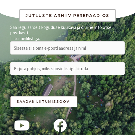
JUTLUSTE ARHIIV PERERAADIOS
Saa regulaarselt koguduse kuukava ja oluline info otse
postkasti
Liitu meililistiga: