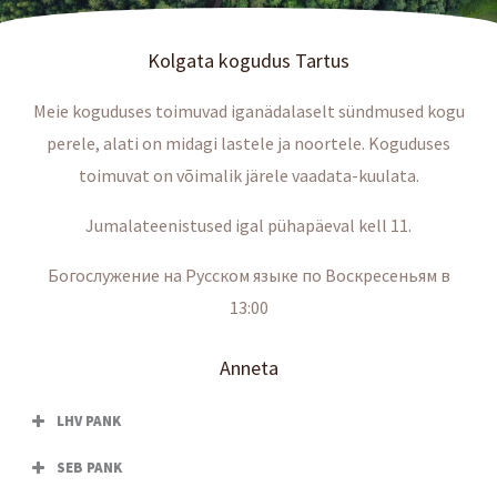
Kolgata kogudus Tartus
Meie koguduses toimuvad iganädalaselt sündmused kogu
perele, alati on midagi lastele ja noortele. Koguduses
toimuvat on võimalik järele vaadata-kuulata.
Jumalateenistused igal pühapäeval kell 11.
Богослужение на Русском языке по Воскресеньям в
13:00
Anneta
LHV PANK
SEB PANK