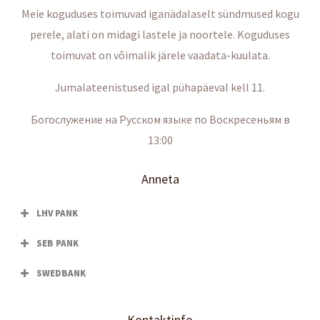
Meie koguduses toimuvad iganädalaselt sündmused kogu
perele, alati on midagi lastele ja noortele. Koguduses
toimuvat on võimalik järele vaadata-kuulata.
Jumalateenistused igal pühapäeval kell 11.
Богослужение на Русском языке по Воскресеньям в
13:00
Anneta
LHV PANK
SEB PANK
SWEDBANK
Kontaktinfo