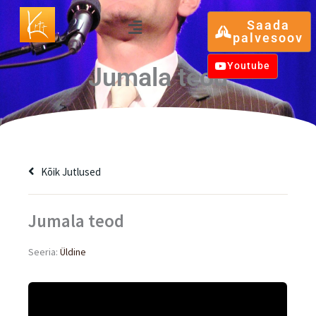
Skip
Menu
Saada
to
palvesoov
content
Youtube
Jumala teod
Kõik Jutlused
Jumala teod
Seeria:
Üldine