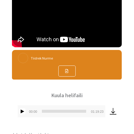
Tiidrek Nurme
Kuula helifaili
00:00
01:19:23
Audioesitaja