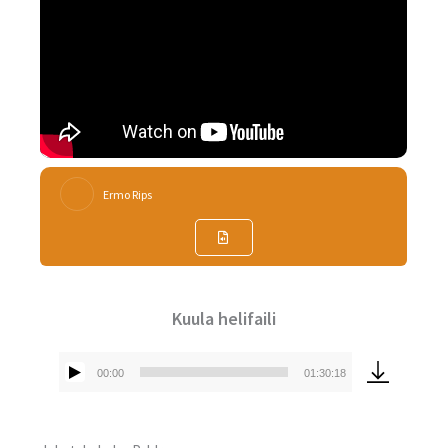
Ermo Rips
Kuula helifaili
00:00
01:30:18
Audioesitaja