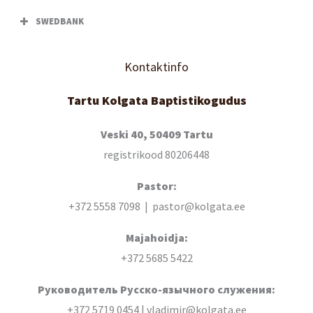
SWEDBANK
Kontaktinfo
Tartu Kolgata Baptistikogudus
Veski 40, 50409 Tartu
registrikood 80206448
Pastor:
+372 5558 7098 | pastor@kolgata.ee
Majahoidja:
+372 5685 5422
Руководитель Русско-язычного служения:
+372 5719 0454 | vladimir@kolgata.ee