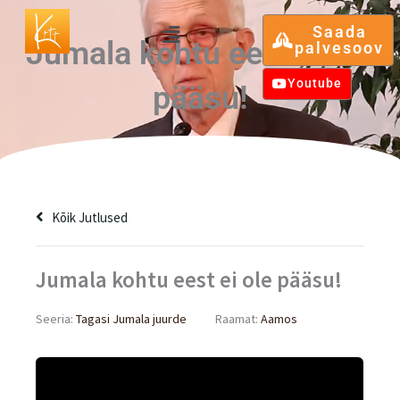
Skip
Menu
Saada
to
Jumala kohtu eest ei ole
palvesoov
content
Youtube
pääsu!
Kõik Jutlused
Jumala kohtu eest ei ole pääsu!
Seeria:
Tagasi Jumala juurde
Raamat:
Aamos