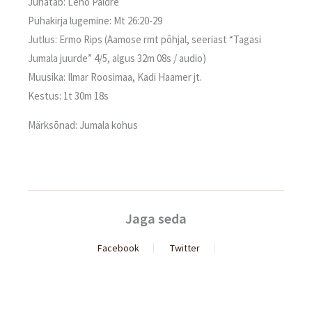
Juhatab: Leho Paldre
Pühakirja lugemine: Mt 26:20-29
Jutlus: Ermo Rips (Aamose rmt põhjal, seeriast “Tagasi
Jumala juurde” 4/5, algus 32m 08s / audio)
Muusika: Ilmar Roosimaa, Kadi Haamer jt.
Kestus: 1t 30m 18s
Märksõnad: Jumala kohus
Jaga seda
Facebook
Twitter