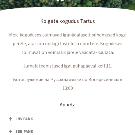
Kolgata kogudus Tartus
Meie koguduses toimuvad iganädalaselt sündmused kogu
perele, alati on midagi lastele ja noortele. Koguduses
toimuvat on võimalik järele vaadata-kuulata.
Jumalateenistused igal pühapäeval kell 11.
Богослужение на Русском языке по Воскресеньям в
13:00
Anneta
LHV PANK
SEB PANK