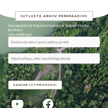
JUTLUSTE ARHIIV PERERAADIOS
Saa regulaarselt koguduse kuukava ja oluline info otse
postkasti
Liitu meililistiga: