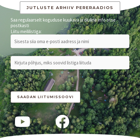
JUTLUSTE ARHIIV PERERAADIOS
Saa regulaarselt koguduse kuukava ja oluline info otse
postkasti
Liitu meililistiga: