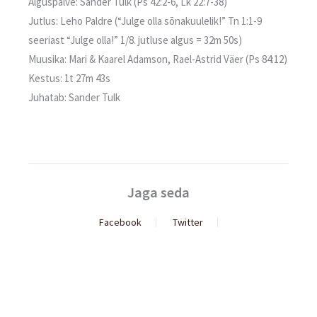
Alguspalve: Sander Tulk (Ps 42:2-6, Lk 22:7-38)
Jutlus: Leho Paldre (“Julge olla sõnakuulelik!” Tn 1:1-9
seeriast “Julge olla!” 1/8. jutluse algus = 32m 50s)
Muusika: Mari & Kaarel Adamson, Rael-Astrid Väer (Ps 84:12)
Kestus: 1t 27m 43s
Juhatab: Sander Tulk
Jaga seda
Facebook
Twitter