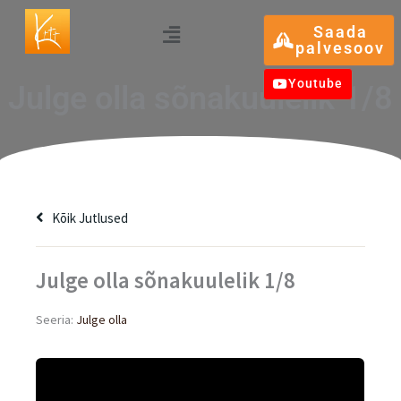
Skip
Menu
Saada
to
palvesoov
content
Youtube
Julge olla sõnakuulelik 1/8
Kõik Jutlused
Julge olla sõnakuulelik 1/8
Seeria:
Julge olla