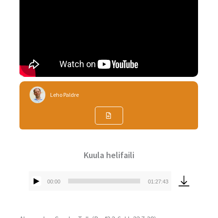
Leho Paldre
Kuula helifaili
00:00
01:27:43
Audioesitaja