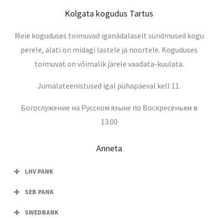
Kolgata kogudus Tartus
Meie koguduses toimuvad iganädalaselt sündmused kogu
perele, alati on midagi lastele ja noortele. Koguduses
toimuvat on võimalik järele vaadata-kuulata.
Jumalateenistused igal pühapäeval kell 11.
Богослужение на Русском языке по Воскресеньям в
13:00
Anneta
LHV PANK
SEB PANK
SWEDBANK