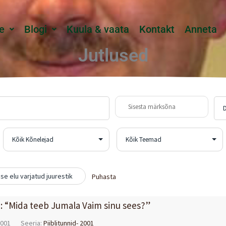
e
Blogi
Kuula & vaata
Kontakt
Anneta
Jutlused
se elu varjatud juurestik
Puhasta
d: “Mida teeb Jumala Vaim sinu sees?”
2001
Seeria:
Piiblitunnid- 2001