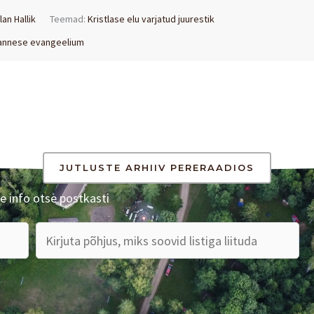
lan Hallik
Teemad:
Kristlase elu varjatud juurestik
annese evangeelium
JUTLUSTE ARHIIV PERERAADIOS
e info otse postkasti