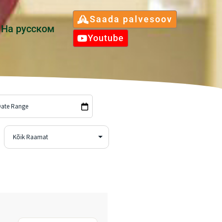
Saada palvesoov
Hа русском
Youtube