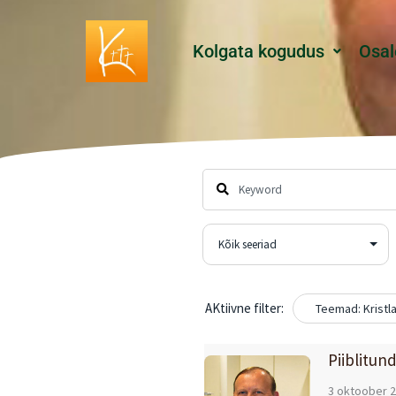
Skip
to
Kolgata kogudus
Osal
content
AKtiivne filter:
Teemad: Kristla
Piiblitun
3 oktoober 