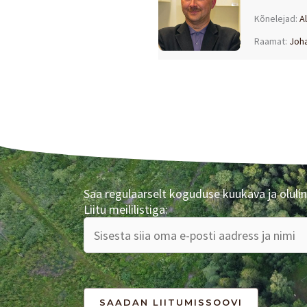
Kõnelejad:
Al
Raamat:
Joh
Saa regulaarselt koguduse kuukava ja olulin
Liitu meililistiga: