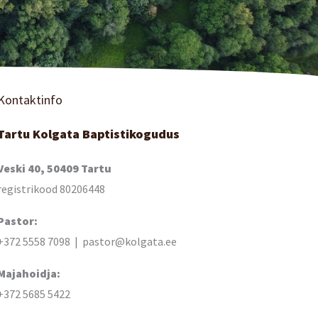
Kontaktinfo
Tartu Kolgata Baptistikogudus
Veski 40, 50409 Tartu
registrikood 80206448
Pastor:
+372 5558 7098 | pastor@kolgata.ee
Majahoidja:
+372 5685 5422