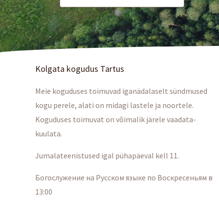
Kolgata kogudus Tartus
Meie koguduses toimuvad iganädalaselt sündmused
kogu perele, alati on midagi lastele ja noortele.
Koguduses toimuvat on võimalik järele vaadata-
kuulata.
Jumalateenistused igal pühapäeval kell 11.
Богослужение на Русском языке по Воскресеньям в
13:00