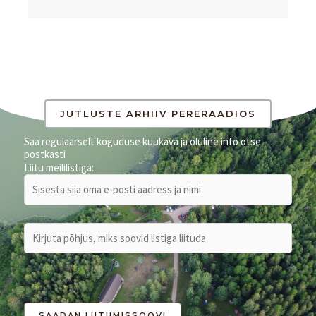
JUTLUSTE ARHIIV PERERAADIOS
Saa regulaarselt koguduse kuukava ja oluline info otse
postkasti
Liitu meililistiga: