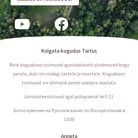
Kolgata kogudus Tartus
Meie koguduses toimuvad iganädalaselt sündmused kogu
perele, alati on midagi lastele ja noortele. Koguduses
toimuvat on võimalik järele vaadata-kuulata.
Jumalateenistused igal pühapäeval kell 11.
Богослужение на Русском языке по Воскресеньям в
13:00
Anneta