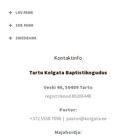
LHV PANK
SEB PANK
SWEDBANK
Kontaktinfo
Tartu Kolgata Baptistikogudus
Veski 40, 50409 Tartu
registrikood 80206448
Pastor:
+372 5558 7098 | pastor@kolgata.ee
Majahoidja: