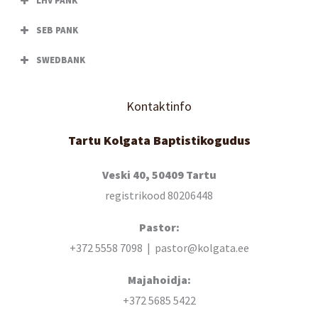
LHV PANK
SEB PANK
SWEDBANK
Kontaktinfo
Tartu Kolgata Baptistikogudus
Veski 40, 50409 Tartu
registrikood 80206448
Pastor:
+372 5558 7098 | pastor@kolgata.ee
Majahoidja:
+372 5685 5422