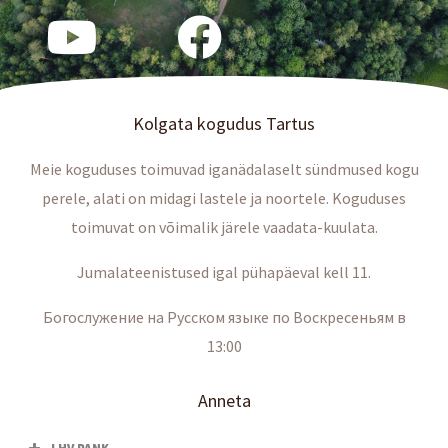
Kolgata kogudus Tartus
Meie koguduses toimuvad iganädalaselt sündmused kogu
perele, alati on midagi lastele ja noortele. Koguduses
toimuvat on võimalik järele vaadata-kuulata.
Jumalateenistused igal pühapäeval kell 11.
Богослужение на Русском языке по Воскресеньям в
13:00
Anneta