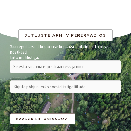
JUTLUSTE ARHIIV PERERAADIOS
Saa regulaarselt koguduse kuukava ja oluline info otse
postkasti
Liitu meililistiga: