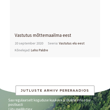
Vastutus mõttemaailma eest
20 september 2020
Seeria:
Vastutus elu eest
Kõnelejad:
Leho Paldre
JUTLUSTE ARHIIV PERERAADIOS
Saa regulaarselt koguduse kuukava ja oluline info otse
postkasti
Liitu meililistiga: