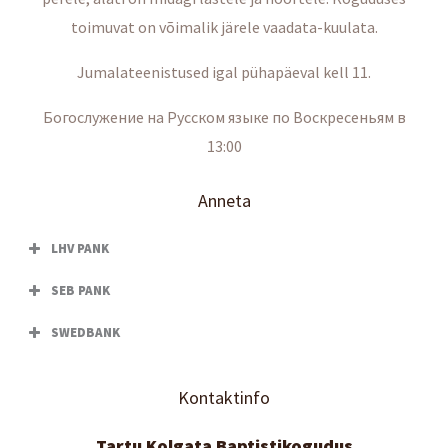
toimuvat on võimalik järele vaadata-kuulata.
Jumalateenistused igal pühapäeval kell 11.
Богослужение на Русском языке по Воскресеньям в
13:00
Anneta
LHV PANK
SEB PANK
SWEDBANK
Kontaktinfo
Tartu Kolgata Baptistikogudus