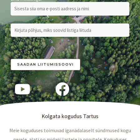
Kolgata kogudus Tartus
Meie koguduses toimuvad iganädalaselt sündmused kogu
perele, alati on midagi lastele ja noortele. Koguduses