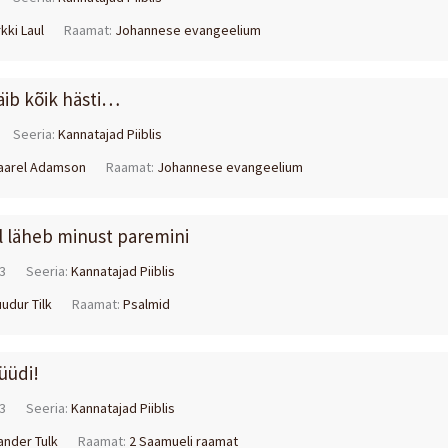
kki Laul
Raamat:
Johannese evangeelium
näib kõik hästi…
Seeria:
Kannatajad Piiblis
aarel Adamson
Raamat:
Johannese evangeelium
el läheb minust paremini
3
Seeria:
Kannatajad Piiblis
uudur Tilk
Raamat:
Psalmid
üüdi!
3
Seeria:
Kannatajad Piiblis
ander Tulk
Raamat:
2 Saamueli raamat