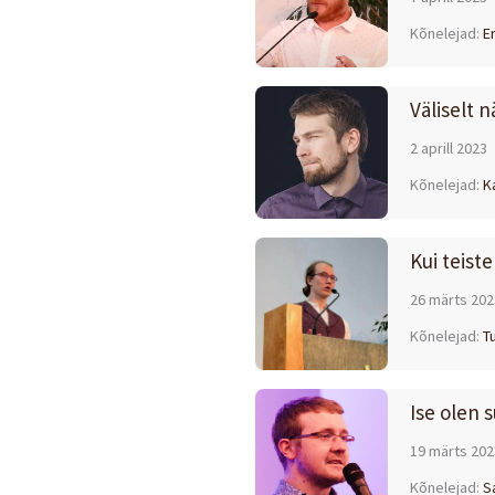
Kõnelejad:
Er
Väliselt 
2 aprill 2023
Kõnelejad:
K
Kui teist
26 märts 202
Kõnelejad:
T
Ise olen s
19 märts 202
Kõnelejad:
S