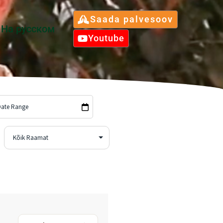
Saada palvesoov
Hа русском
Youtube