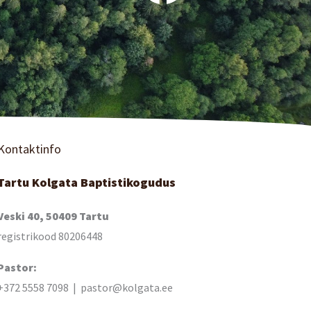
Kontaktinfo
Tartu Kolgata Baptistikogudus
Veski 40, 50409 Tartu
registrikood 80206448
Pastor:
+372 5558 7098 | pastor@kolgata.ee