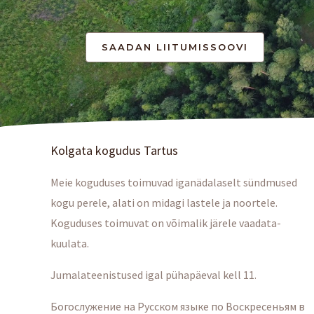
Kolgata kogudus Tartus
Meie koguduses toimuvad iganädalaselt sündmused
kogu perele, alati on midagi lastele ja noortele.
Koguduses toimuvat on võimalik järele vaadata-
kuulata.
Jumalateenistused igal pühapäeval kell 11.
Богослужение на Русском языке по Воскресеньям в