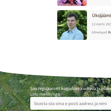
Üksijääm
12 märts 202
Kõnelejad:
R
Saa regulaarselt koguduse kuukava ja olulin
Liitu meililistiga: