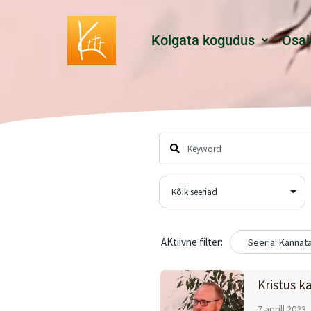
Skip
to
Kolgata kogudus
Osal
content
AKtiivne filter:
Seeria: Kannata
Kristus k
7 aprill 2023