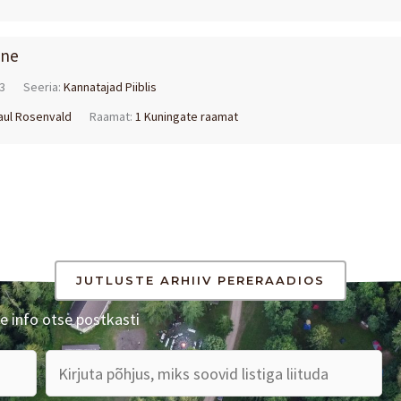
ine
3
Seeria:
Kannatajad Piiblis
aul Rosenvald
Raamat:
1 Kuningate raamat
JUTLUSTE ARHIIV PERERAADIOS
e info otse postkasti