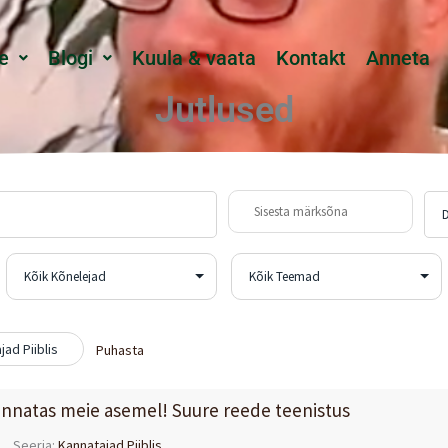
e
Blogi
Kuula & vaata
Kontakt
Anneta
Jutlused
jad Piiblis
Puhasta
annatas meie asemel! Suure reede teenistus
Seeria:
Kannatajad Piiblis