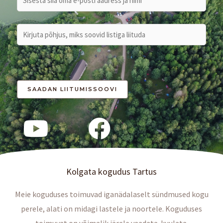
Kolgata kogudus Tartus
Meie koguduses toimuvad iganädalaselt sündmused kogu
perele, alati on midagi lastele ja noortele. Koguduses