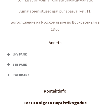
toimuvat on võimalik järele vaadata-kuulata.
Jumalateenistused igal pühapäeval kell 11.
Богослужение на Русском языке по Воскресеньям в
13:00
Anneta
LHV PANK
SEB PANK
SWEDBANK
Kontaktinfo
Tartu Kolgata Baptistikogudus