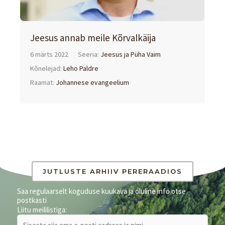
Jeesus annab meile Kõrvalkäija
6 märts 2022
Seeria:
Jeesus ja Püha Vaim
Kõnelejad:
Leho Paldre
Raamat:
Johannese evangeelium
JUTLUSTE ARHIIV PERERAADIOS
Saa regulaarselt koguduse kuukava ja oluline info otse
postkasti
Liitu meililistiga: