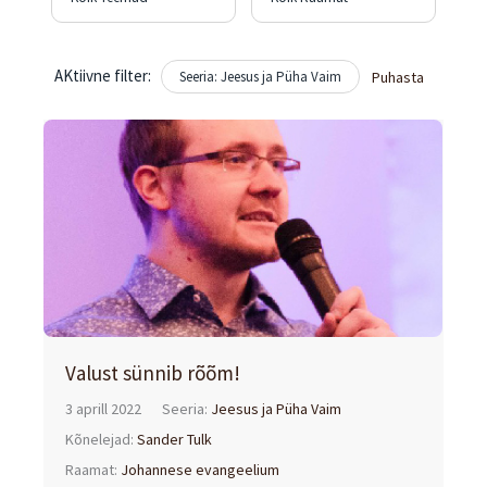
AKtiivne filter:
Seeria: Jeesus ja Püha Vaim
Puhasta
Valust sünnib rõõm!
3 aprill 2022
Seeria:
Jeesus ja Püha Vaim
Kõnelejad:
Sander Tulk
Raamat:
Johannese evangeelium