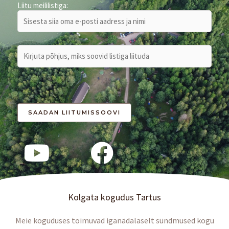
Liitu meililistiga:
Kolgata kogudus Tartus
Meie koguduses toimuvad iganädalaselt sündmused kogu