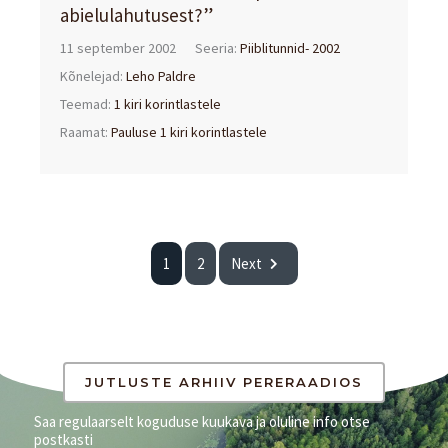
abielulahutusest?”
11 september 2002
Seeria:
Piiblitunnid- 2002
Kõnelejad:
Leho Paldre
Teemad:
1 kiri korintlastele
Raamat:
Pauluse 1 kiri korintlastele
1
2
Next
JUTLUSTE ARHIIV PERERAADIOS
Saa regulaarselt koguduse kuukava ja oluline info otse
postkasti