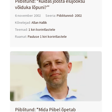
Piiblitund: “Kuidas joosta elujooksu
võiduka lõpuni?”
6 november 2002
Seeria:
Piiblitunnid- 2002
Kõnelejad:
Allan Hallik
Teemad:
1 kiri korintlastele
Raamat:
Pauluse 1 kiri korintlastele
Piiblitund: “Mida Piibel õpetab