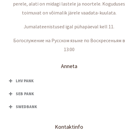
perele, alati on midagi lastele ja noortele. Koguduses
toimuvat on võimalik järele vaadata-kuulata.
Jumalateenistused igal pühapäeval kell 11.
Богослужение на Русском языке по Воскресеньям в
13:00
Anneta
LHV PANK
SEB PANK
SWEDBANK
Kontaktinfo