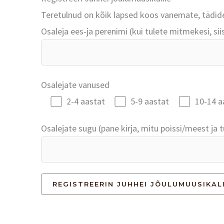
Teretulnud on kõik lapsed koos vanemate, tädi
Osaleja ees-ja perenimi (kui tulete mitmekesi, sii
Osalejate vanused
2-4 aastat
5-9 aastat
10-14 a
Osalejate sugu (pane kirja, mitu poissi/meest ja 