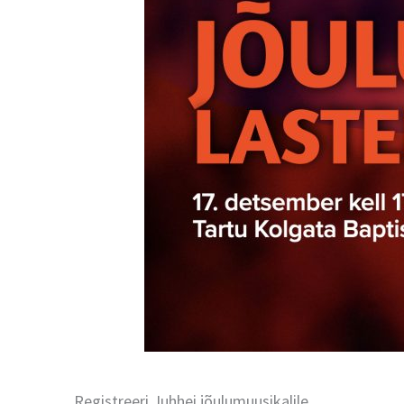
Registreeri Juhhei jõulumuusikalile