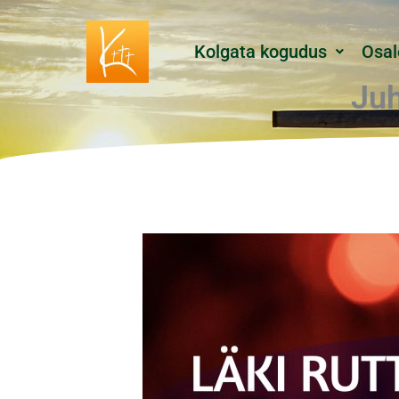
Skip
to
Kolgata kogudus
Osal
content
Juh