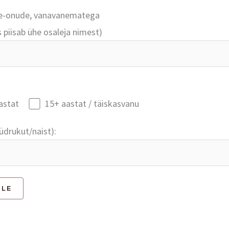
de-onude, vanavanematega
s piisab ühe osaleja nimest)
astat
15+ aastat / täiskasvanu
tüdrukut/naist):