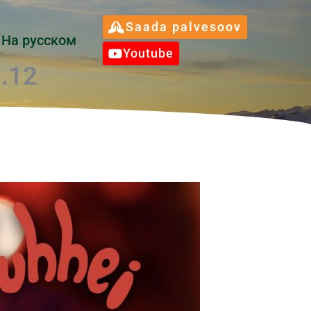
Saada palvesoov
Hа русском
Youtube
7.12