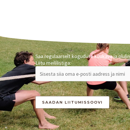
Saa regulaarselt koguduse kuukava ja olulin
Liitu meililistiga: