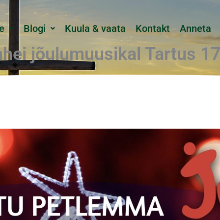
e
Blogi
Kuula & vaata
Kontakt
Anneta
hei jõulumuusikal Tartus 1