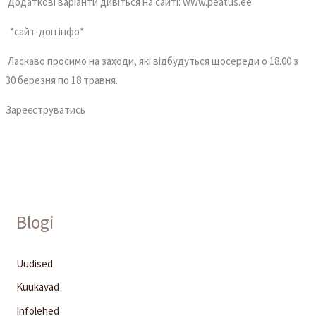
Додаткові варіанти дивіться на сайті: www.peatus.ee
*сайт-доп інфо*
Ласкаво просимо на заходи, які відбудуться щосереди о 18.00 з
30 березня по 18 травня.
Зареєструватись
Blogi
Uudised
Kuukavad
Infolehed