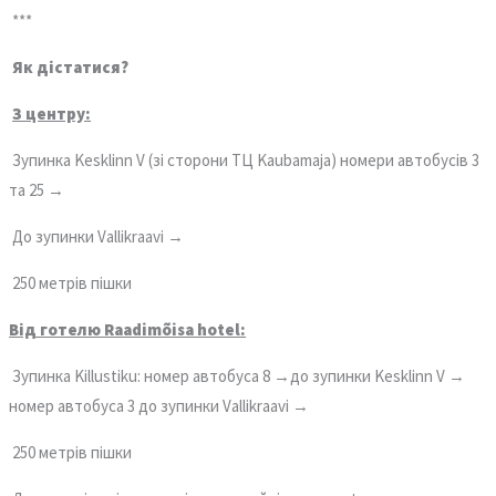
***
Як дістатися?
З центру:
Зупинка Kesklinn V (зі сторони ТЦ Kaubamaja) номери автобусів 3
та 25 →
До зупинки Vallikraavi →
250 метрів пішки
Від готелю Raadimõisa hotel:
Зупинка Killustiku: номер автобуса 8 →до зупинки Kesklinn V →
номер автобуса 3 до зупинки Vallikraavi →
250 метрів пішки