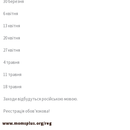
30 березня
6 квітня
13 квітня
20 квітня
27 квітня
4 травня
11 травня
18 травня
Заходи відбудуться російською мовою.
Реєстрація обов’язкова!
www.momsplus.org/reg