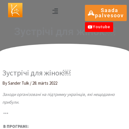
Skip
Menu
Saada
to
palvesoov
content
Youtube
Зустрічі для жінок￼
Зустрічі для жінок￼
By
Sander Tulk
/
28. märts 2022
Заходи організовані на підтримку українців, які нещодавно
прибули.
***
В ПРОГРАМІ: