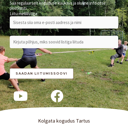
f
Saa regulaarselt koguduse kuukava ja oluline info otse
postkasti
o
Liitu meililistiga:
r
:
Kolgata kogudus Tartus