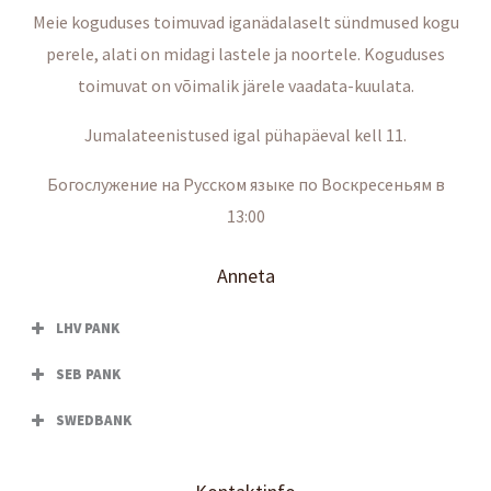
Meie koguduses toimuvad iganädalaselt sündmused kogu
perele, alati on midagi lastele ja noortele. Koguduses
toimuvat on võimalik järele vaadata-kuulata.
Jumalateenistused igal pühapäeval kell 11.
Богослужение на Русском языке по Воскресеньям в
13:00
Anneta
LHV PANK
SEB PANK
SWEDBANK