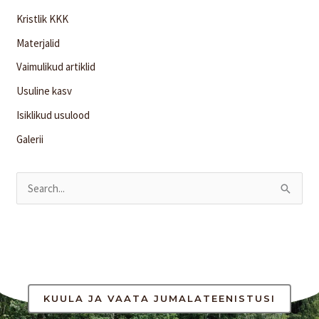
Kristlik KKK
Materjalid
Vaimulikud artiklid
Usuline kasv
Isiklikud usulood
Galerii
S
e
a
r
c
h
KUULA JA VAATA JUMALATEENISTUSI